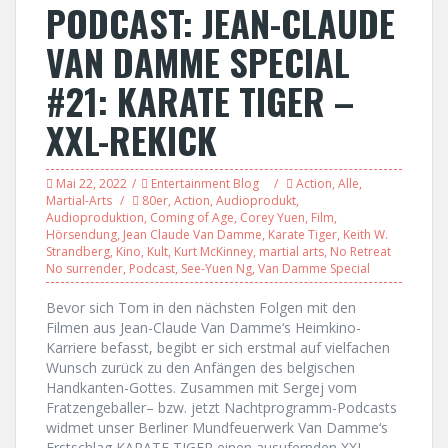
PODCAST: JEAN-CLAUDE
VAN DAMME SPECIAL
#21: KARATE TIGER –
XXL-REKICK
Mai 22, 2022
Entertainment Blog
Action
,
Alle
,
Martial-Arts
80er
,
Action
,
Audioprodukt
,
Audioproduktion
,
Coming of Age
,
Corey Yuen
,
Film
,
Hörsendung
,
Jean Claude Van Damme
,
Karate Tiger
,
Keith W.
Strandberg
,
Kino
,
Kult
,
Kurt McKinney
,
martial arts
,
No Retreat
No surrender
,
Podcast
,
See-Yuen Ng
,
Van Damme Special
Bevor sich Tom in den nächsten Folgen mit den
Filmen aus Jean-Claude Van Damme‘s Heimkino-
Karriere befasst, begibt er sich erstmal auf vielfachen
Wunsch zurück zu den Anfängen des belgischen
Handkanten-Gottes. Zusammen mit Sergej vom
Fratzengeballer– bzw. jetzt Nachtprogramm-Podcasts
widmet unser Berliner Mundfeuerwerk Van Damme‘s
Erstschlag KARATE TIGER einen ausufernden XXL-