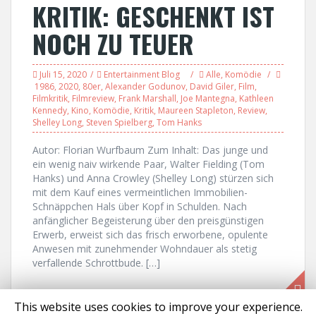
KRITIK: GESCHENKT IST
NOCH ZU TEUER
Juli 15, 2020
Entertainment Blog
Alle
,
Komödie
1986
,
2020
,
80er
,
Alexander Godunov
,
David Giler
,
Film
,
Filmkritik
,
Filmreview
,
Frank Marshall
,
Joe Mantegna
,
Kathleen
Kennedy
,
Kino
,
Komödie
,
Kritik
,
Maureen Stapleton
,
Review
,
Shelley Long
,
Steven Spielberg
,
Tom Hanks
Autor: Florian Wurfbaum Zum Inhalt: Das junge und
ein wenig naiv wirkende Paar, Walter Fielding (Tom
Hanks) und Anna Crowley (Shelley Long) stürzen sich
mit dem Kauf eines vermeintlichen Immobilien-
Schnäppchen Hals über Kopf in Schulden. Nach
anfänglicher Begeisterung über den preisgünstigen
Erwerb, erweist sich das frisch erworbene, opulente
Anwesen mit zunehmender Wohndauer als stetig
verfallende Schrottbude. […]
This website uses cookies to improve your experience.