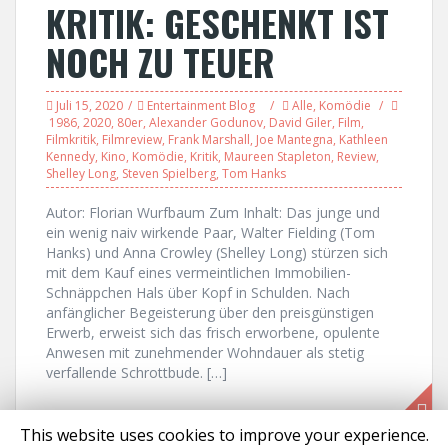
KRITIK: GESCHENKT IST
NOCH ZU TEUER
Juli 15, 2020
Entertainment Blog
Alle
,
Komödie
1986
,
2020
,
80er
,
Alexander Godunov
,
David Giler
,
Film
,
Filmkritik
,
Filmreview
,
Frank Marshall
,
Joe Mantegna
,
Kathleen
Kennedy
,
Kino
,
Komödie
,
Kritik
,
Maureen Stapleton
,
Review
,
Shelley Long
,
Steven Spielberg
,
Tom Hanks
Autor: Florian Wurfbaum Zum Inhalt: Das junge und
ein wenig naiv wirkende Paar, Walter Fielding (Tom
Hanks) und Anna Crowley (Shelley Long) stürzen sich
mit dem Kauf eines vermeintlichen Immobilien-
Schnäppchen Hals über Kopf in Schulden. Nach
anfänglicher Begeisterung über den preisgünstigen
Erwerb, erweist sich das frisch erworbene, opulente
Anwesen mit zunehmender Wohndauer als stetig
verfallende Schrottbude. […]
This website uses cookies to improve your experience.