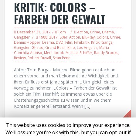
KRITIK: COLORS –
FARBEN DER GEWALT
Dezember 21, 2017
Tom
Action
,
Crime
,
Drama
,
Gangster
1988
,
2017
,
80er
,
Action
,
Blu-Ray
,
Colors
,
Crime
,
Dennis Hopper
,
Drama
,
DVD
,
Film
,
Filmkritik. Kritik
,
Gangs
,
Gangster
,
Ghetto
,
Grand Bush
,
Kino
,
Los Angeles
,
Maria
Conchita Alonso
,
Mediabook
,
Michael Schiffer
,
Randy Brooks
,
Review
,
Robert Duvall
,
Sean Penn
Autor: Tom Burgas Manche Filme gehen einfach an
einem vorbei und man bekommt ihre Wichtigkeit und
ihren Einfluss erst Jahre später mit. Um gleich eines
vorweg zu nehmen, „Colors – Farben der Gewalt“ ist
solch ein Film. Hier hilft es immens etwas über die
Entstehungsgeschichte zu wissen und in welchem
Kontext er generell entstand. Wenn […]
This website uses cookies to improve your experience.
We'll assume you're ok with this, but you can opt-out if