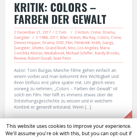
KRITIK: COLORS –
FARBEN DER GEWALT
Dezember 21, 2017
Tom
Action
,
Crime
,
Drama
,
Gangster
1988
,
2017
,
80er
,
Action
,
Blu-Ray
,
Colors
,
Crime
,
Dennis Hopper
,
Drama
,
DVD
,
Film
,
Filmkritik. Kritik
,
Gangs
,
Gangster
,
Ghetto
,
Grand Bush
,
Kino
,
Los Angeles
,
Maria
Conchita Alonso
,
Mediabook
,
Michael Schiffer
,
Randy Brooks
,
Review
,
Robert Duvall
,
Sean Penn
Autor: Tom Burgas Manche Filme gehen einfach an
einem vorbei und man bekommt ihre Wichtigkeit und
ihren Einfluss erst Jahre später mit. Um gleich eines
vorweg zu nehmen, „Colors – Farben der Gewalt“ ist
solch ein Film. Hier hilft es immens etwas über die
Entstehungsgeschichte zu wissen und in welchem
Kontext er generell entstand. Wenn […]
This website uses cookies to improve your experience.
We'll assume you're ok with this, but you can opt-out if