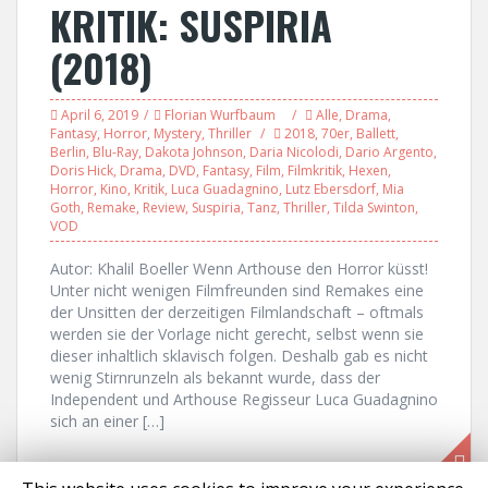
KRITIK: SUSPIRIA
(2018)
April 6, 2019
Florian Wurfbaum
Alle
,
Drama
,
Fantasy
,
Horror
,
Mystery
,
Thriller
2018
,
70er
,
Ballett
,
Berlin
,
Blu-Ray
,
Dakota Johnson
,
Daria Nicolodi
,
Dario Argento
,
Doris Hick
,
Drama
,
DVD
,
Fantasy
,
Film
,
Filmkritik
,
Hexen
,
Horror
,
Kino
,
Kritik
,
Luca Guadagnino
,
Lutz Ebersdorf
,
Mia
Goth
,
Remake
,
Review
,
Suspiria
,
Tanz
,
Thriller
,
Tilda Swinton
,
VOD
Autor: Khalil Boeller Wenn Arthouse den Horror küsst!
Unter nicht wenigen Filmfreunden sind Remakes eine
der Unsitten der derzeitigen Filmlandschaft – oftmals
werden sie der Vorlage nicht gerecht, selbst wenn sie
dieser inhaltlich sklavisch folgen. Deshalb gab es nicht
wenig Stirnrunzeln als bekannt wurde, dass der
Independent und Arthouse Regisseur Luca Guadagnino
sich an einer […]