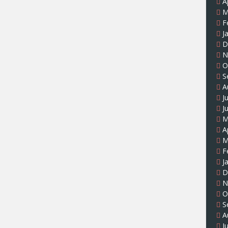
A
M
F
J
D
N
O
S
A
J
J
M
A
M
F
J
D
N
O
S
A
J