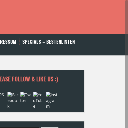
PRESSUM
SPECIALS – BESTENLISTEN
EASE FOLLOW & LIKE US :)