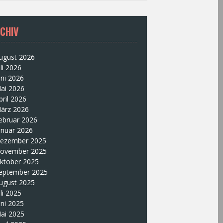
CHIV
ugust 2026
uli 2026
uni 2026
ai 2026
pril 2026
ärz 2026
ebruar 2026
anuar 2026
ezember 2025
ovember 2025
ktober 2025
eptember 2025
ugust 2025
uli 2025
uni 2025
ai 2025