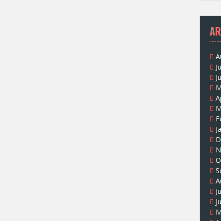
AR
A
J
J
M
A
M
F
J
D
N
O
S
A
J
J
M