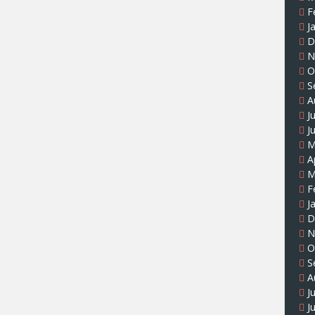
F
J
D
N
O
S
A
J
J
M
A
M
F
J
D
N
O
S
A
J
J