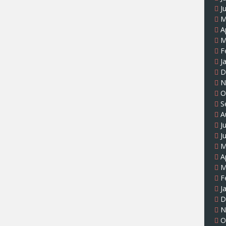
J
M
A
M
F
J
D
N
O
S
A
J
J
M
A
M
F
J
D
N
O