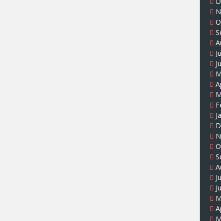
D
N
O
S
A
J
J
M
A
M
F
J
D
N
O
S
A
J
J
M
A
M