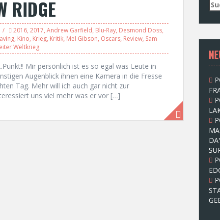
W RIDGE
S
u
c
2016
,
2017
,
Andrew Garfield
,
Blu-Ray
,
Desmond Doss
,
h
aving
,
Kino
,
Krieg
,
Kritik
,
Mel Gibson
,
Oscars
,
Review
,
Sam
e
iter Weltkrieg
NE
n
n
nkt!! Mir persönlich ist es so egal was Leute in
a
nstigen Augenblick ihnen eine Kamera in die Fresse
P
c
hten Tag. Mehr will ich auch gar nicht zur
FRA
h
teressiert uns viel mehr was er vor […]
P
:
LAK
P
MA
DA
SU
P
ED
P
ST
GE