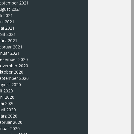
eptember 2021
ugust 2021
uli 2021
uni 2021
ai 2021
pril 2021
ärz 2021
ebruar 2021
anuar 2021
ezember 2020
ovember 2020
ktober 2020
eptember 2020
ugust 2020
uli 2020
uni 2020
ai 2020
pril 2020
ärz 2020
ebruar 2020
anuar 2020