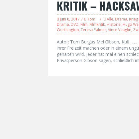
KRITIK – HACKSA
Juni 8, 2017
Tom
Alle
,
Drama
,
Krieg
Drama
,
DVD
,
Film
,
Filmkritik
,
Historie
,
Hugo We
Worthington
,
Teresa Palmer
,
Vince Vaughn
,
Zwe
Autor: Tom Burgas Mel Gibson, Kult……….Pu
ihrer Freizeit machen oder in einem ungü
gehalten wird, jeder hat mal einen schlec
Privatperson Gibson sagen, schließlich in