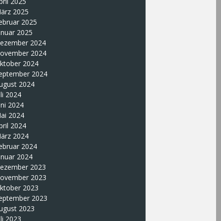
pril 2025
ärz 2025
ebruar 2025
anuar 2025
ezember 2024
ovember 2024
ktober 2024
eptember 2024
ugust 2024
uli 2024
uni 2024
ai 2024
pril 2024
ärz 2024
ebruar 2024
anuar 2024
ezember 2023
ovember 2023
ktober 2023
eptember 2023
ugust 2023
uli 2023