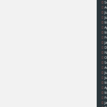
S
A
J
J
M
A
M
F
J
D
N
O
S
A
J
J
M
A
M
F
J