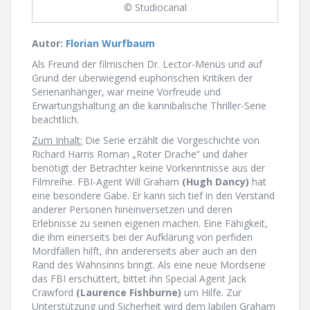
© Studiocanal
Autor:
Florian Wurfbaum
Als Freund der filmischen Dr. Lector-Menüs und auf
Grund der überwiegend euphorischen Kritiken der
Serienanhänger, war meine Vorfreude und
Erwartungshaltung an die kannibalische Thriller-Serie
beachtlich.
Zum Inhalt:
Die Serie erzählt die Vorgeschichte von
Richard Harris Roman „Roter Drache“ und daher
benötigt der Betrachter keine Vorkenntnisse aus der
Filmreihe. FBI-Agent Will Graham
(Hugh Dancy)
hat
eine besondere Gabe. Er kann sich tief in den Verstand
anderer Personen hineinversetzen und deren
Erlebnisse zu seinen eigenen machen. Eine Fähigkeit,
die ihm einerseits bei der Aufklärung von perfiden
Mordfällen hilft, ihn andererseits aber auch an den
Rand des Wahnsinns bringt. Als eine neue Mordserie
das FBI erschüttert, bittet ihn Special Agent Jack
Crawford
(Laurence Fishburne)
um Hilfe. Zur
Unterstützung und Sicherheit wird dem labilen Graham