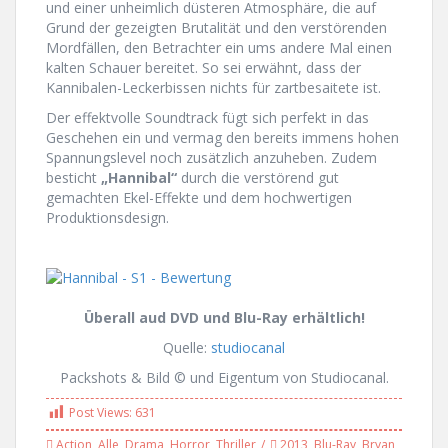
und einer unheimlich düsteren Atmosphäre, die auf
Grund der gezeigten Brutalität und den verstörenden
Mordfällen, den Betrachter ein ums andere Mal einen
kalten Schauer bereitet. So sei erwähnt, dass der
Kannibalen-Leckerbissen nichts für zartbesaitete ist.
Der effektvolle Soundtrack fügt sich perfekt in das
Geschehen ein und vermag den bereits immens hohen
Spannungslevel noch zusätzlich anzuheben. Zudem
besticht
„Hannibal“
durch die verstörend gut
gemachten Ekel-Effekte und dem hochwertigen
Produktionsdesign.
Überall aud DVD und Blu-Ray erhältlich!
Quelle:
studiocanal
Packshots & Bild © und Eigentum von Studiocanal.
Post Views:
631
Action
,
Alle
,
Drama
,
Horror
,
Thriller
2013
,
Blu-Ray
,
Bryan