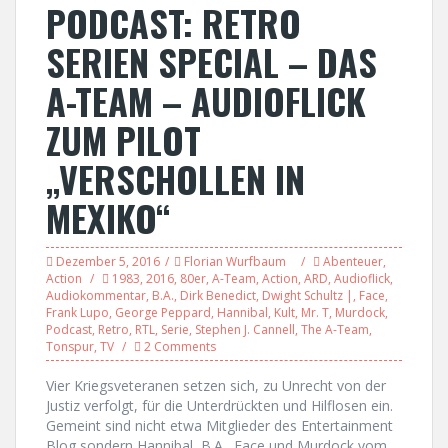
PODCAST: RETRO
SERIEN SPECIAL – DAS
A-TEAM – AUDIOFLICK
ZUM PILOT
„VERSCHOLLEN IN
MEXIKO“
Dezember 5, 2016
Florian Wurfbaum
Abenteuer
,
Action
1983
,
2016
,
80er
,
A-Team
,
Action
,
ARD
,
Audioflick
,
Audiokommentar
,
B.A.
,
Dirk Benedict
,
Dwight Schultz |
,
Face
,
Frank Lupo
,
George Peppard
,
Hannibal
,
Kult
,
Mr. T
,
Murdock
,
Podcast
,
Retro
,
RTL
,
Serie
,
Stephen J. Cannell
,
The A-Team
,
Tonspur
,
TV
2 Comments
Vier Kriegsveteranen setzen sich, zu Unrecht von der
Justiz verfolgt, für die Unterdrückten und Hilflosen ein.
Gemeint sind nicht etwa Mitglieder des Entertainment
Blog sondern Hannibal, B.A., Face und Murdock vom