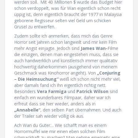
werden soll. Mit 40 Millionen $ wurde das Budget hier
schon verdoppelt, was für Wan eigentlich schon recht
üppig ist, denn eigentlich braucht der 1977 in Malaysia
geborene Regisseur selten viel Geld um schicken
Grusel zu entwerfen.
Zudem sollte ich anmerken, dass mich das Genre
Horror seit Jahren schon langweilt und mir kein Film
mehr Angst einjagte. Jedoch sind
James Wan-
Filme
die einzigen, denen man eingestehen muss, dass sie
auch handwerklich und künstlerisch immer qualitativ
hochwertig daherkommen (ausgehend von meinem
Geschmack was Kinohorror angeht). Von
„Conjuring
– Die Heimsuchung“
weiß ich schon nicht mehr viel,
aber damals fand ich ihn eigentlich richtig nett.
Besonders
Vera Farmiga
und
Patrick Wilson
sind
einfach ein wunderbares Filmpaar, daher war ich
erfreut dass sie hier wieder, anders als in
„Annabelle“
, den selben Part übernahmen. Und auch
der Trailer sah wieder völlig ok aus.
Ach Wan du Guter… Wie schafft man es einem
Horrormuffel wie mir einen eben solchen Film
schmackhaft zu machen? Man nehme einerseits eine