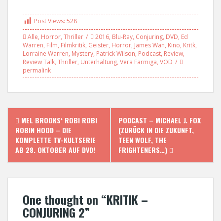
Post Views:
528
Alle
,
Horror
,
Thriller
2016
,
Blu-Ray
,
Conjuring
,
DVD
,
Ed
Warren
,
Film
,
Filmkritik
,
Geister
,
Horror
,
James Wan
,
Kino
,
Kritk
,
Lorraine Warren
,
Mystery
,
Patrick Wilson
,
Podcast
,
Review
,
Review Talk
,
Thriller
,
Unterhaltung
,
Vera Farmiga
,
VOD
permalink
P
MEL BROOKS‘ ROBI ROBI
PODCAST – MICHAEL J. FOX
ROBIN HOOD – DIE
(ZURÜCK IN DIE ZUKUNFT,
o
KOMPLETTE TV-KULTSERIE
TEEN WOLF, THE
AB 28. OKTOBER AUF DVD!
FRIGHTENERS…)
s
t
One thought on “
KRITIK –
n
CONJURING 2
”