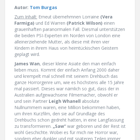
Autor:
Tom Burgas
Zum Inhalt:
Erneut übernehmnen Lorraine
(Vera
Farmiga)
und Ed Warren
(Patrick Wilson)
einen
grauenhaften paranormalen Fall. Diesmal unterstützen
die beiden PSI-Experten im Norden von London eine
alleinerziehende Mutter, als diese mit ihren vier
Kindern in ihrem Haus von heimtückischen Geistern
geplagt wird.
James Wan
, dieser kleine Asiate den man einfach
lieben muss. Kommt der einfach Anfang 2000 daher
und krempelt mal schnell mit seinem Drehbuch das
ganze Horrorgenre um, wie es höchstens alle 15 Jahre
mal passiert. Dieses war nämlich so gut, dass der in
Australien aufgewachsene Filmemacher, obwohl er
und sein Partner
Leigh Whanell
absolute
Nullnummern waren, eine Million bekommen haben,
um ihren Kurzfilm, den sie auf Grundlage des
Drehbuchs schon gedreht hatten, in eine Langfassung
zu transformieren.
„Saw“
war geboren und der Rest ist
wohl Geschichte. Wobei es für mich nie Horror war,
sondern eher dunkler und mit späteren Teilen immer