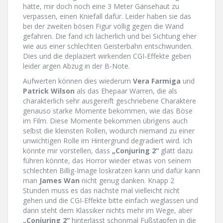
hätte, mir doch noch eine 3 Meter Gänsehaut zu
verpassen, einen Kniefall dafür. Leider haben sie das
bei der zweiten bösen Figur völlig gegen die Wand
gefahren. Die fand ich lächerlich und bei Sichtung eher
wie aus einer schlechten Geisterbahn entschwunden.
Dies und die deplaziert wirkenden CGI-Effekte geben
leider argen Abzug in der B-Note.
Aufwerten können dies wiederum
Vera Farmiga
und
Patrick Wilson
als das Ehepaar Warren, die als
charakterlich sehr ausgereift geschriebene Charaktere
genauso starke Momente bekommen, wie das Böse
im Film. Diese Momente bekommen übrigens auch
selbst die kleinsten Rollen, wodurch niemand zu einer
unwichtigen Rolle im Hintergrund degradiert wird. Ich
könnte mir vorstellen, dass
„Conjuring 2“
glatt dazu
führen könnte, das Horror wieder etwas von seinem
schlechten Billig-Image loskratzen kann und dafür kann
man
James Wan
nicht genug danken. Knapp 2
Stunden muss es das nächste mal vielleicht nicht
gehen und die CGI-Effekte bitte einfach weglassen und
dann steht dem Klassiker nichts mehr im Wege, aber
„Conjuring 2“
hinterlässt schonmal Fußstapfen in die