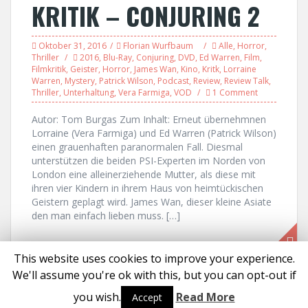
KRITIK – CONJURING 2
Oktober 31, 2016
Florian Wurfbaum
Alle
,
Horror
,
Thriller
2016
,
Blu-Ray
,
Conjuring
,
DVD
,
Ed Warren
,
Film
,
Filmkritik
,
Geister
,
Horror
,
James Wan
,
Kino
,
Kritk
,
Lorraine
Warren
,
Mystery
,
Patrick Wilson
,
Podcast
,
Review
,
Review Talk
,
Thriller
,
Unterhaltung
,
Vera Farmiga
,
VOD
1 Comment
Autor: Tom Burgas Zum Inhalt: Erneut übernehmnen
Lorraine (Vera Farmiga) und Ed Warren (Patrick Wilson)
einen grauenhaften paranormalen Fall. Diesmal
unterstützen die beiden PSI-Experten im Norden von
London eine alleinerziehende Mutter, als diese mit
ihren vier Kindern in ihrem Haus von heimtückischen
Geistern geplagt wird. James Wan, dieser kleine Asiate
den man einfach lieben muss. […]
This website uses cookies to improve your experience.
We'll assume you're ok with this, but you can opt-out if
Proudly powered by WordPress
|
Theme:
Solon
by aThemes
you wish.
Read More
Accept