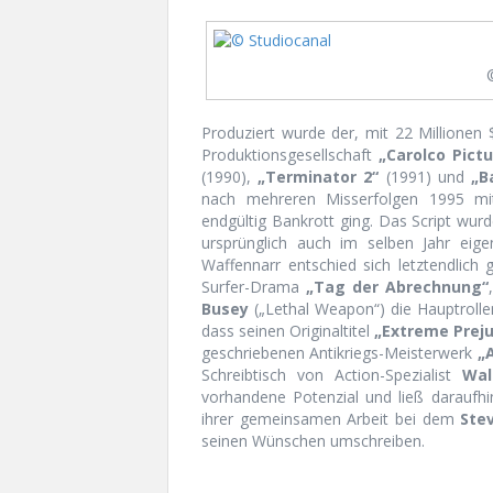
Produziert wurde der, mit 22 Millionen 
Produktionsgesellschaft
„Carolco Pictu
(1990),
„Terminator 2“
(1991) und
„B
nach mehreren Misserfolgen 1995 m
endgültig Bankrott ging. Das Script wur
ursprünglich auch im selben Jahr eige
Waffennarr entschied sich letztendlich
Surfer-Drama
„Tag der Abrechnung“
Busey
(„Lethal Weapon“) die Hauptrollen
dass seinen Originaltitel
„Extreme Preju
geschriebenen Antikriegs-Meisterwerk
„
Schreibtisch von Action-Spezialist
Wal
vorhandene Potenzial und ließ daraufhi
ihrer gemeinsamen Arbeit bei dem
Ste
seinen Wünschen umschreiben.