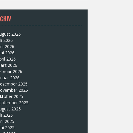
CHIV
ugust 2026
uli 2026
uni 2026
ai 2026
pril 2026
ärz 2026
ebruar 2026
anuar 2026
ezember 2025
ovember 2025
ktober 2025
eptember 2025
ugust 2025
uli 2025
uni 2025
ai 2025