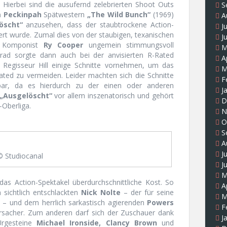
 Hierbei sind die ausufernd zelebrierten Shoot Outs
S
 Peckinpah
Spätwestern
„The Wild Bunch“
(1969)
A
öscht“
anzusehen, dass der staubtrockene Action-
J
ert wurde. Zumal dies von der staubigen, texanischen
J
n Komponist
Ry Cooper
ungemein stimmungsvoll
M
grad sorgte dann auch bei der anvisierten R-Rated
A
e Regisseur Hill einige Schnitte vornehmen, um das
M
ted zu vermeiden. Leider machten sich die Schnitte
F
bar, da es hierdurch zu der einen oder anderen
J
„Ausgelöscht“
vor allem inszenatorisch und gehört
D
-Oberliga.
N
O
S
A
J
© Studiocanal
J
M
 das Action-Spektakel überdurchschnittliche Kost. So
A
 sichtlich entschlackten
Nick Nolte
– der für seine
M
 – und dem herrlich sarkastisch agierenden
Powers
F
sacher. Zum anderen darf sich der Zuschauer dank
J
Urgesteine
Michael Ironside, Clancy Brown
und