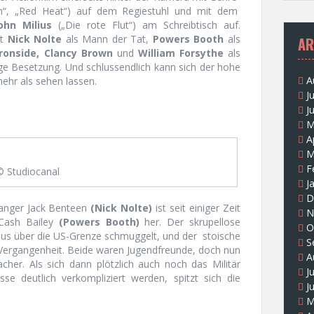
“, „Red Heat“) auf dem Regiestuhl und mit dem
ohn Milius
(„Die rote Flut“) am Schreibtisch auf.
it
Nick Nolte
als Mann der Tat,
Powers Booth
als
AR
Ironside, Clancy Brown
und
William Forsythe
als
sige Besetzung. Und schlussendlich kann sich der hohe
A
ehr als sehen lassen.
J
J
M
A
M
F
© Studiocanal
J
D
anger Jack Benteen
(Nick Nolte)
ist seit einiger Zeit
N
 Cash Bailey
(Powers Booth)
her. Der skrupellose
O
aus über die US-Grenze schmuggelt, und der
stoische
S
ergangenheit. Beide waren Jugendfreunde, doch nun
A
cher. Als sich dann plötzlich auch noch das Militär
J
se deutlich verkompliziert werden, spitzt sich die
J
M