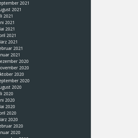
eptember 2021
ugust 2021
uli 2021
uni 2021
ai 2021
pril 2021
ärz 2021
ebruar 2021
anuar 2021
ezember 2020
ovember 2020
ktober 2020
eptember 2020
ugust 2020
uli 2020
uni 2020
ai 2020
pril 2020
ärz 2020
ebruar 2020
anuar 2020