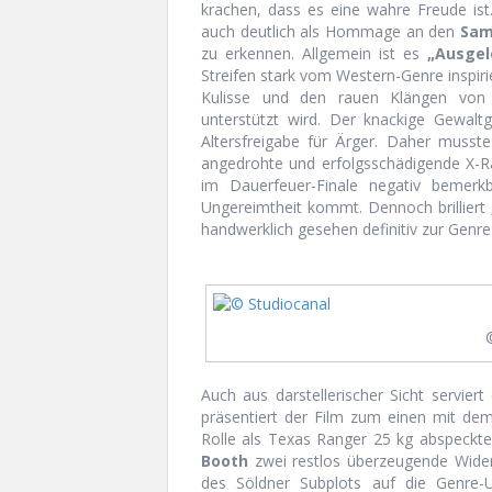
krachen, dass es eine wahre Freude ist.
auch deutlich als Hommage an den
Sam
zu erkennen. Allgemein ist es
„Ausgel
Streifen stark vom Western-Genre inspiri
Kulisse und den rauen Klängen vo
unterstützt wird. Der knackige Gewalt
Altersfreigabe für Ärger. Daher musst
angedrohte und erfolgsschädigende X-Ra
im Dauerfeuer-Finale negativ bemerk
Ungereimtheit kommt. Dennoch brilliert
handwerklich gesehen definitiv zur Genre
Auch aus darstellerischer Sicht serviert
präsentiert der Film zum einen mit dem
Rolle als Texas Ranger 25 kg abspeckte
Booth
zwei restlos überzeugende Wider
des Söldner Subplots auf die Genre-