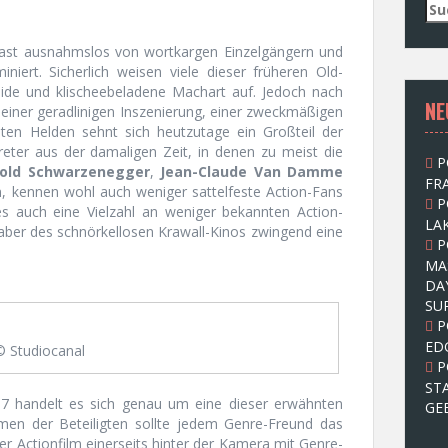
S
u
c
 fast ausnahmslos von wortkargen Einzelgängern und
h
ert. Sicherlich weisen viele dieser früheren Old-
e
pide und klischeebeladene Machart auf. Jedoch nach
NE
n
 einer geradlinigen Inszenierung, einer zweckmäßigen
n
en Helden sehnt sich heutzutage ein Großteil der
a
eter aus der damaligen Zeit, in denen zu meist die
P
c
old Schwarzenegger
,
Jean-Claude Van Damme
FRA
h
, kennen wohl auch weniger sattelfeste Action-Fans
P
:
 es auch eine Vielzahl an weniger bekannten Action-
LAK
haber des schnörkellosen Krawall-Kinos zwingend eine
P
MA
DA
SU
P
ED
© Studiocanal
P
ST
 handelt es sich genau um eine dieser erwähnten
GE
amen der Beteiligten sollte jedem Genre-Freund das
r Actionfilm einerseits hinter der Kamera mit Genre-