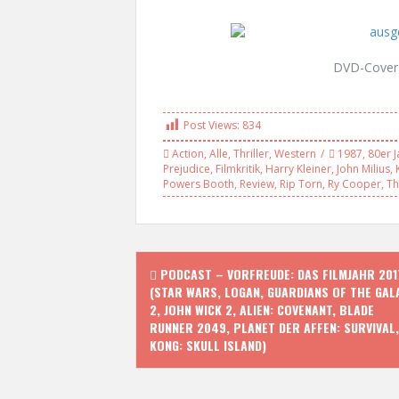
DVD-Cover 
Post Views:
834
Action
,
Alle
,
Thriller
,
Western
1987
,
80er J
Prejudice
,
Filmkritik
,
Harry Kleiner
,
John Milius
,
Powers Booth
,
Review
,
Rip Torn
,
Ry Cooper
,
Th
P
PODCAST – VORFREUDE: DAS FILMJAHR 201
(STAR WARS, LOGAN, GUARDIANS OF THE GAL
o
2, JOHN WICK 2, ALIEN: COVENANT, BLADE
RUNNER 2049, PLANET DER AFFEN: SURVIVAL,
s
KONG: SKULL ISLAND)
t