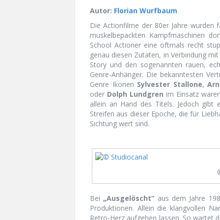
Autor:
Florian Wurfbaum
Die Actionfilme der 80er Jahre wurden
muskelbepackten Kampfmaschinen domini
School Actioner eine oftmals recht stu
genau diesen Zutaten, in Verbindung mit
Story und den sogenannten rauen, echt
Genre-Anhänger. Die bekanntesten Vertr
Genre Ikonen
Sylvester Stallone
,
Arn
oder
Dolph Lundgren
im Einsatz waren
allein an Hand des Titels. Jedoch gibt
Streifen aus dieser Epoche, die für Lieb
Sichtung wert sind.
Bei
„Ausgelöscht“
aus dem Jahre 1987
Produktionen. Allein die klangvollen N
Retro-Herz aufgehen lassen. So wartet de