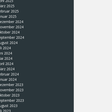
pril 2025
ärz 2025
ebruar 2025
anuar 2025
ezember 2024
ovember 2024
ktober 2024
eptember 2024
ugust 2024
uli 2024
uni 2024
ai 2024
pril 2024
ärz 2024
ebruar 2024
anuar 2024
ezember 2023
ovember 2023
ktober 2023
eptember 2023
ugust 2023
uli 2023