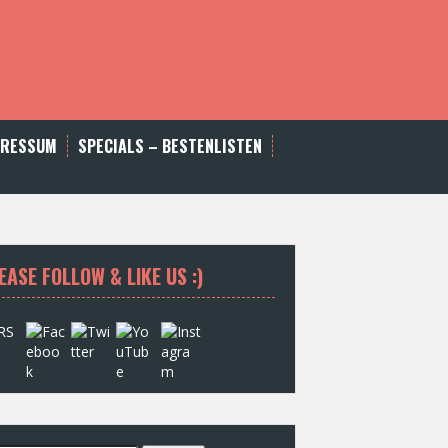
PRESSUM
SPECIALS – BESTENLISTEN
EASE FOLLOW & LIKE US :)