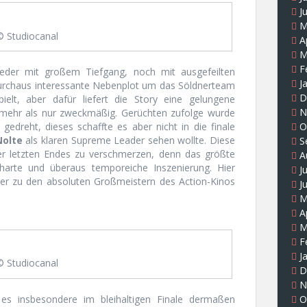
J
M
© Studiocanal
A
M
F
weder mit großem Tiefgang, noch mit ausgefeilten
J
urchaus interessante Nebenplot um das Söldnerteam
D
spielt, aber dafür liefert die Story eine gelungene
N
n mehr als nur zweckmäßig. Gerüchten zufolge wurde
gedreht, dieses schaffte es aber nicht in die finale
O
Nolte
als klaren Supreme Leader sehen wollte. Diese
S
aber letzten Endes zu verschmerzen, denn das größte
A
elharte und überaus temporeiche Inszenierung. Hier
J
er zu den absoluten Großmeistern des Action-Kinos
J
M
A
M
F
J
© Studiocanal
D
N
es insbesondere im bleihaltigen Finale dermaßen
O