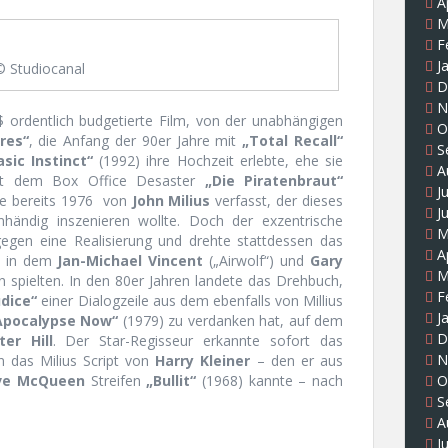
A
M
F
J
© Studiocanal
D
N
$ ordentlich budgetierte Film, von der unabhängigen
O
res“
, die Anfang der 90er Jahre mit
„Total Recall“
S
asic Instinct“
(1992) ihre Hochzeit erlebte, ehe sie
A
it dem Box Office Desaster
„Die Piratenbraut“
J
de bereits 1976
von
John Milius
verfasst, der dieses
J
nhändig inszenieren wollte. Doch der exzentrische
M
 gegen eine Realisierung und drehte stattdessen das
A
, in dem
Jan-Michael Vincent
(„Airwolf“) und
Gary
M
 spielten. In den 80er Jahren landete das Drehbuch,
F
dice“
einer Dialogzeile aus dem ebenfalls von Millius
J
Apocalypse Now“
(1979) zu verdanken hat, auf dem
D
ter Hill
. Der Star-Regisseur erkannte sofort das
N
n das Milius Script von
Harry Kleiner
– den er aus
O
ve McQueen
Streifen
„Bullit“
(1968) kannte – nach
S
A
J