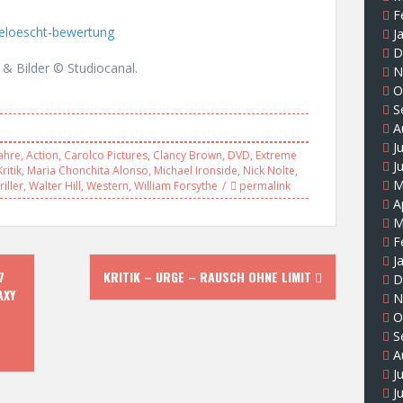
F
J
D
& Bilder © Studiocanal.
N
O
S
A
J
ahre
,
Action
,
Carolco Pictures
,
Clancy Brown
,
DVD
,
Extreme
J
Kritik
,
Maria Chonchita Alonso
,
Michael Ironside
,
Nick Nolte
,
M
riller
,
Walter Hill
,
Western
,
William Forsythe
permalink
A
M
F
J
7
KRITIK – URGE – RAUSCH OHNE LIMIT
D
AXY
N
O
S
A
J
J