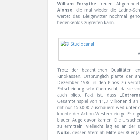
William Forsythe
freuen. Abgerunde
Alonso
, die mal wieder die Latino-Sc
wertet das Bleigewitter nochmal geh
bedenkenlos zugreifen kann.
Trotz der beachtlichen Qualitäten e
Kinokassen. Ursprünglich plante der am
Dezember 1986 in den Kinos zu veröff
Entscheidung sehr überrascht, da sie v
auch blieb. Fakt ist, dass
„Extreme
Gesamteinspiel von 11,3 Millionen $ an
mit nur 150.000 Zuschauern weit unter 
konnte der Action-Western einige Erfol
blauen Auge davon kamen. Die Ursachen
zu ermitteln. Vielleicht lag es an der
Nolte
, dessen Stern ab Mitte der 80er J