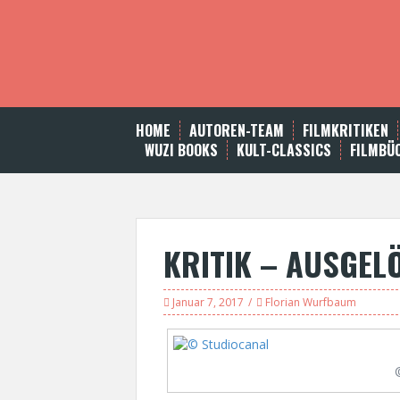
S
k
i
p
t
o
c
HOME
AUTOREN-TEAM
FILMKRITIKEN
o
WUZI BOOKS
KULT-CLASSICS
FILMBÜ
n
t
e
n
t
KRITIK – AUSGEL
Januar 7, 2017
Florian Wurfbaum