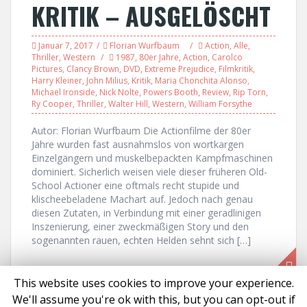
KRITIK – AUSGELÖSCHT
Januar 7, 2017
Florian Wurfbaum
Action
,
Alle
,
Thriller
,
Western
1987
,
80er Jahre
,
Action
,
Carolco
Pictures
,
Clancy Brown
,
DVD
,
Extreme Prejudice
,
Filmkritik
,
Harry Kleiner
,
John Milius
,
Kritik
,
Maria Chonchita Alonso
,
Michael Ironside
,
Nick Nolte
,
Powers Booth
,
Review
,
Rip Torn
,
Ry Cooper
,
Thriller
,
Walter Hill
,
Western
,
William Forsythe
Autor: Florian Wurfbaum Die Actionfilme der 80er
Jahre wurden fast ausnahmslos von wortkargen
Einzelgängern und muskelbepackten Kampfmaschinen
dominiert. Sicherlich weisen viele dieser früheren Old-
School Actioner eine oftmals recht stupide und
klischeebeladene Machart auf. Jedoch nach genau
diesen Zutaten, in Verbindung mit einer geradlinigen
Inszenierung, einer zweckmäßigen Story und den
sogenannten rauen, echten Helden sehnt sich […]
This website uses cookies to improve your experience.
We'll assume you're ok with this, but you can opt-out if