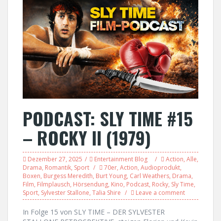
PODCAST: SLY TIME #15
– ROCKY II (1979)
Dezember 27, 2025
Entertainment Blog
Action
,
Alle
,
Drama
,
Romantik
,
Sport
70er
,
Action
,
Audioprodukt
,
Boxen
,
Burgess Meredith
,
Burt Young
,
Carl Weathers
,
Drama
,
Film
,
Filmplausch
,
Hörsendung
,
Kino
,
Podcast
,
Rocky
,
Sly Time
,
Sport
,
Sylvester Stallone
,
Talia Shire
Leave a comment
In Folge 15 von SLY TIME – DER SYLVESTER