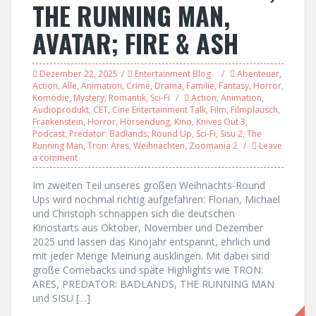
THE RUNNING MAN,
AVATAR; FIRE & ASH
Dezember 22, 2025
Entertainment Blog
Abenteuer
,
Action
,
Alle
,
Animation
,
Crime
,
Drama
,
Familie
,
Fantasy
,
Horror
,
Komödie
,
Mystery
,
Romantik
,
Sci-Fi
Action
,
Animation
,
Audioprodukt
,
CET
,
Cine Entertainment Talk
,
Film
,
Filmplausch
,
Frankenstein
,
Horror
,
Hörsendung
,
Kino
,
Knives Out 3
,
Podcast
,
Predator: Badlands
,
Round Up
,
Sci-Fi
,
Sisu 2
,
The
Running Man
,
Tron: Ares
,
Weihnachten
,
Zoomania 2
Leave
a comment
Im zweiten Teil unseres großen Weihnachts-Round
Ups wird nochmal richtig aufgefahren: Florian, Michael
und Christoph schnappen sich die deutschen
Kinostarts aus Oktober, November und Dezember
2025 und lassen das Kinojahr entspannt, ehrlich und
mit jeder Menge Meinung ausklingen. Mit dabei sind
große Comebacks und späte Highlights wie TRON:
ARES, PREDATOR: BADLANDS, THE RUNNING MAN
und SISU […]