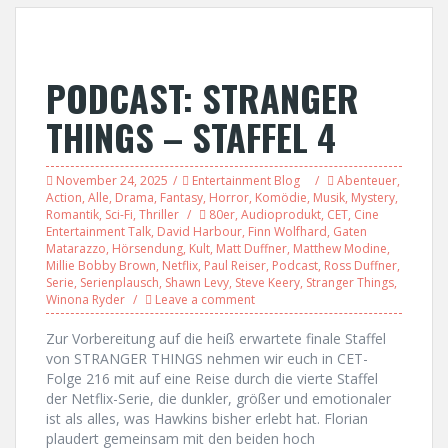
PODCAST: STRANGER
THINGS – STAFFEL 4
November 24, 2025
Entertainment Blog
Abenteuer
,
Action
,
Alle
,
Drama
,
Fantasy
,
Horror
,
Komödie
,
Musik
,
Mystery
,
Romantik
,
Sci-Fi
,
Thriller
80er
,
Audioprodukt
,
CET
,
Cine
Entertainment Talk
,
David Harbour
,
Finn Wolfhard
,
Gaten
Matarazzo
,
Hörsendung
,
Kult
,
Matt Duffner
,
Matthew Modine
,
Millie Bobby Brown
,
Netflix
,
Paul Reiser
,
Podcast
,
Ross Duffner
,
Serie
,
Serienplausch
,
Shawn Levy
,
Steve Keery
,
Stranger Things
,
Winona Ryder
Leave a comment
Zur Vorbereitung auf die heiß erwartete finale Staffel
von STRANGER THINGS nehmen wir euch in CET-
Folge 216 mit auf eine Reise durch die vierte Staffel
der Netflix-Serie, die dunkler, größer und emotionaler
ist als alles, was Hawkins bisher erlebt hat. Florian
plaudert gemeinsam mit den beiden hoch