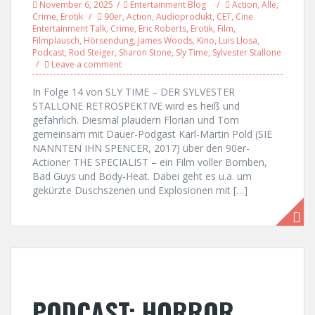
November 6, 2025
Entertainment Blog
Action
,
Alle
,
Crime
,
Erotik
90er
,
Action
,
Audioprodukt
,
CET
,
Cine
Entertainment Talk
,
Crime
,
Eric Roberts
,
Erotik
,
Film
,
Filmplausch
,
Hörsendung
,
James Woods
,
Kino
,
Luis Llosa
,
Podcast
,
Rod Steiger
,
Sharon Stone
,
Sly Time
,
Sylvester Stallone
Leave a comment
In Folge 14 von SLY TIME – DER SYLVESTER
STALLONE RETROSPEKTIVE wird es heiß und
gefährlich. Diesmal plaudern Florian und Tom
gemeinsam mit Dauer-Podgast Karl-Martin Pold (SIE
NANNTEN IHN SPENCER, 2017) über den 90er-
Actioner THE SPECIALIST – ein Film voller Bomben,
Bad Guys und Body-Heat. Dabei geht es u.a. um
gekürzte Duschszenen und Explosionen mit […]
PODCAST: HORROR