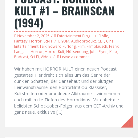
KULT #1 – BRAINSCAN
(1994)
November 2, 2025
Entertainment Blog
Alle
,
Fantasy
,
Horror
,
Sci-Fi
90er
,
Audioprodukt
,
CET
,
Cine
Entertainment Talk
,
Edward Furlong
,
Film
,
Filmplausch
,
Frank
Langella
,
Horror
,
Horror Kult
,
Hörsendung
,
John Flynn
,
Kino
,
Podcast
,
Sci-Fi
,
Video
Leave a comment
Wir haben mit HORROR KULT einen neuen Podcast
gestartet! Hier dreht sich alles um das Genre der
dunklen Schatten, der Gänsehaut und der blutigen
Leinwandträume: den Horrorfilm! Ob Klassiker,
Kultstreifen oder brandneue Albträume – wir nehmen
euch mit in die Tiefen des Horrorkinos. Mit dabei: die
beliebten Schocktober-Folgen aus dem CET-Archiv und
ganz neue, exklusive […]