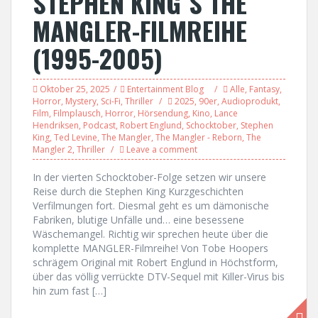
STEPHEN KING´S THE
MANGLER-FILMREIHE
(1995-2005)
Oktober 25, 2025
Entertainment Blog
Alle
,
Fantasy
,
Horror
,
Mystery
,
Sci-Fi
,
Thriller
2025
,
90er
,
Audioprodukt
,
Film
,
Filmplausch
,
Horror
,
Hörsendung
,
Kino
,
Lance
Hendriksen
,
Podcast
,
Robert Englund
,
Schocktober
,
Stephen
King
,
Ted Levine
,
The Mangler
,
The Mangler - Reborn
,
The
Mangler 2
,
Thriller
Leave a comment
In der vierten Schocktober-Folge setzen wir unsere
Reise durch die Stephen King Kurzgeschichten
Verfilmungen fort. Diesmal geht es um dämonische
Fabriken, blutige Unfälle und… eine besessene
Wäschemangel. Richtig wir sprechen heute über die
komplette MANGLER-Filmreihe! Von Tobe Hoopers
schrägem Original mit Robert Englund in Höchstform,
über das völlig verrückte DTV-Sequel mit Killer-Virus bis
hin zum fast […]