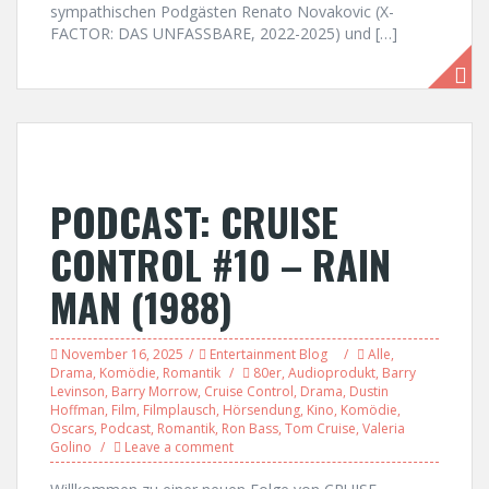
sympathischen Podgästen Renato Novakovic (X-
FACTOR: DAS UNFASSBARE, 2022-2025) und […]
PODCAST: CRUISE
CONTROL #10 – RAIN
MAN (1988)
November 16, 2025
Entertainment Blog
Alle
,
Drama
,
Komödie
,
Romantik
80er
,
Audioprodukt
,
Barry
Levinson
,
Barry Morrow
,
Cruise Control
,
Drama
,
Dustin
Hoffman
,
Film
,
Filmplausch
,
Hörsendung
,
Kino
,
Komödie
,
Oscars
,
Podcast
,
Romantik
,
Ron Bass
,
Tom Cruise
,
Valeria
Golino
Leave a comment