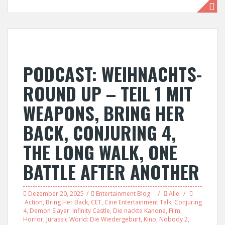
PODCAST: WEIHNACHTS-
ROUND UP – TEIL 1 MIT
WEAPONS, BRING HER
BACK, CONJURING 4,
THE LONG WALK, ONE
BATTLE AFTER ANOTHER
Dezember 20, 2025
Entertainment Blog
Alle
Action
,
Bring Her Back
,
CET
,
Cine Entertainment Talk
,
Conjuring
4
,
Demon Slayer: Infinity Castle
,
Die nackte Kanone
,
Film
,
Horror
,
Jurassic World: Die Wiedergeburt
,
Kino
,
Nobody 2
,