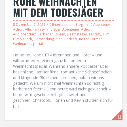
ROHE WEIHNACHTEN
MIT DEM TODESJÄGER
Dezember 7, 2025
Entertainment Blog
Abenteuer
,
Action
,
Alle
,
Fantasy
80er
,
Abenteuer
,
Action
,
Audioprodukt
,
Barbarian Queen
,
Deathstalker
,
Fantasy
,
Film
,
Filmplausch
,
Hörsendung
,
Kino
,
Podcast
,
Roger Corman
,
Weihnachtsspecial
Ho ho ho, liebe CET-Hörerinnen und Hörer – und
willkommen zu einem ganz besonderen
Weihnachtsspecial! Während andere Podcaster über
besinnliche Familienfilme, romantische Schneeflocken
und klingende Glöckchen sprechen, haben wir uns
gedacht: Warum nicht mal Weihnachten so richtig
barbarisch feiern? Denn heute wird nicht gekuschelt –
heute wird geschnetzelt, geschwitzt und
geschrien. Christoph, Florian und Kevin stürzen sich für
[…]