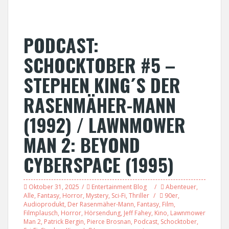
PODCAST:
SCHOCKTOBER #5 –
STEPHEN KING´S DER
RASENMÄHER-MANN
(1992) / LAWNMOWER
MAN 2: BEYOND
CYBERSPACE (1995)
Oktober 31, 2025
Entertainment Blog
Abenteuer
,
Alle
,
Fantasy
,
Horror
,
Mystery
,
Sci-Fi
,
Thriller
90er
,
Audioprodukt
,
Der Rasenmäher-Mann
,
Fantasy
,
Film
,
Filmplausch
,
Horror
,
Hörsendung
,
Jeff Fahey
,
Kino
,
Lawnmower
Man 2
,
Patrick Bergin
,
Pierce Brosnan
,
Podcast
,
Schocktober
,