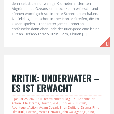
denn selbst die nur wenige Kilometer entfernten
Abgründe des Ozeans sind noch kaum erforscht und
können womöglich schlimmste Schrecken enthalten.
Natürlich gab es schon immer Horror-Streifen, die im
Ozean spielen, Trendsetter James Cameron
entfesselte dann aber Ende der 80er-Jahre eine kleine
Flut an Tiefsee-Terror-Titeln. Tom, Florian […]
KRITIK: UNDERWATER –
ES IST ERWACHT
Januar 25, 2020
Entertainment Blog
Abenteuer
,
Action
,
Alle
,
Drama
,
Horror
,
Sci-Fi
,
Thriller
2020
,
Abenteuer
,
Action
,
Adam Cozad
,
Brian Duffield
,
Drama
,
Film
,
Filmkritik
,
Horror
,
Jessica Henwick
,
John Gallagher Jr.
,
Kino
,