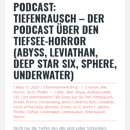
PODCAST:
TIEFENRAUSCH – DER
PODCAST ÜBER DEN
TIEFSEE-HORROR
(ABYSS, LEVIATHAN,
DEEP STAR SIX, SPHERE,
UNDERWATER)
März 15, 2020
Entertainment Blog
Action
,
Alle
,
Horror
,
Sci-Fi
,
Thriller
80er
,
90er
,
Abyss
,
Audioprodukt
,
CET
,
Cine Entertainment Talk
,
Deep Star Six
,
Film
,
Filmplausch
,
Grusel
,
Horror
,
Hörsendung
,
James Cameron
,
Kino
,
Leviathan
,
Lords of the Deep
,
Monster
,
Ocean
,
Sci-Fi
,
Sirene 1
,
Sphere
,
Thriller
,
Tiefsee
,
Underwater
,
Unterwasser
,
Unterwasser-
Horror
Nicht nur die Tiefen des Alls sind voller Schrecken,