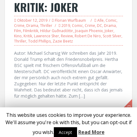
KRITIK: JOKER
Oktober 12, 2019
Florian Wurfbaum
Alle
,
Comic
,
Crime
,
Drama
,
Thriller
2019
,
Comic
,
Crime
,
DC
,
Drama
,
Film
,
Filmkritik
,
Hildur Guðnadóttir
,
Joaquin Phoenix
,
Joker
,
Kino
,
Kritik
,
Lawrence Sher
,
Review
,
Robert De Niro
,
Scott Silver
,
Thriller
,
Todd Phillips
,
Zazie Beetz
Autor: Michael Scharsig Wir schreiben das Jahr 2019.
Donald Trump erhält den Friedensnobelpreis. Hertha
BSC spielt mit frischem Offensivfußball um die
Meisterschaft. DC veröffentlicht einen Oscar-Anwärter,
der mir persönlich auch noch extrem gut gefällt.
Zugegeben: Nur der letzte Punkt entspricht der
Wahrheit. Das bedeutet aber nicht, dass ich das jemals
für möglich gehalten hätte. Zum […]
This website uses cookies to improve your experience.
We'll assume you're ok with this, but you can opt-out if
Proudly powered by WordPress
|
Theme:
Solon
by aThemes
you wish.
Read More
Accept