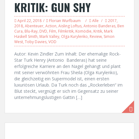
KRITIK: GUN SHY
April 22, 2018
Florian Wurfbaum
Alle
2017
,
2018
,
Abenteuer
,
Action
,
Aisling Loftus
,
Antonio Banderas
,
Ben
Cura
,
Blu-Ray
,
DVD
,
Film
,
Filmkritik
,
Komödie
,
Kritik
,
Mark
Haskell Smith
,
Mark Valley
,
Olga Kurylenko
,
Review
,
Simon
West
,
Toby Davies
,
VOD
Autor: Kevin Zindler Zum Inhalt: Der ehemalige Rock-
Star Turk Henry (Antonio Banderas) hat seine
erfolgreiche Karriere an den Nagel gehängt und plant
mit seiner verwöhnten Frau Sheila (Olga Kurylenko),
die gleichzeitig ein Supermodel ist, einen ersten
luxuriösen Urlaub. Da Turk noch das „Rockerleben“ im
Blut steckt, vergnügt er sich im Gegensatz zu seiner
unternehmungslustigen Gattin […]