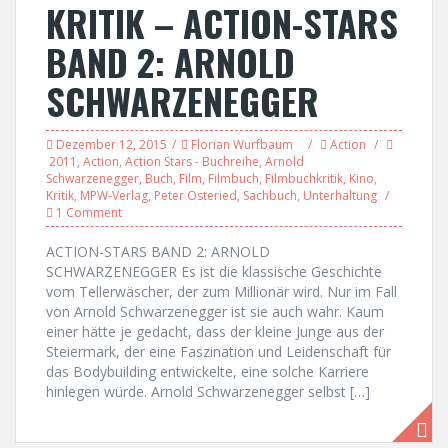
KRITIK – ACTION-STARS
BAND 2: ARNOLD
SCHWARZENEGGER
Dezember 12, 2015
Florian Wurfbaum
Action
2011
,
Action
,
Action Stars - Buchreihe
,
Arnold
Schwarzenegger
,
Buch
,
Film
,
Filmbuch
,
Filmbuchkritik
,
Kino
,
Kritik
,
MPW-Verlag
,
Peter Osteried
,
Sachbuch
,
Unterhaltung
1 Comment
ACTION-STARS BAND 2: ARNOLD
SCHWARZENEGGER Es ist die klassische Geschichte
vom Tellerwäscher, der zum Millionär wird. Nur im Fall
von Arnold Schwarzenegger ist sie auch wahr. Kaum
einer hätte je gedacht, dass der kleine Junge aus der
Steiermark, der eine Faszination und Leidenschaft für
das Bodybuilding entwickelte, eine solche Karriere
hinlegen würde. Arnold Schwarzenegger selbst […]