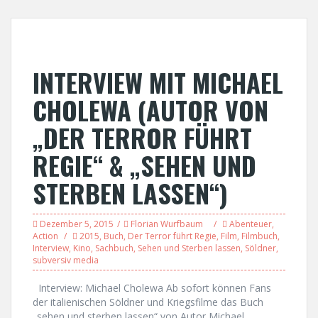
INTERVIEW MIT MICHAEL
CHOLEWA (AUTOR VON
„DER TERROR FÜHRT
REGIE“ & „SEHEN UND
STERBEN LASSEN“)
Dezember 5, 2015
Florian Wurfbaum
Abenteuer
,
Action
2015
,
Buch
,
Der Terror führt Regie
,
Film
,
Filmbuch
,
Interview
,
Kino
,
Sachbuch
,
Sehen und Sterben lassen
,
Söldner
,
subversiv media
Interview: Michael Cholewa Ab sofort können Fans
der italienischen Söldner und Kriegsfilme das Buch
„sehen und sterben lassen“ von Autor Michael