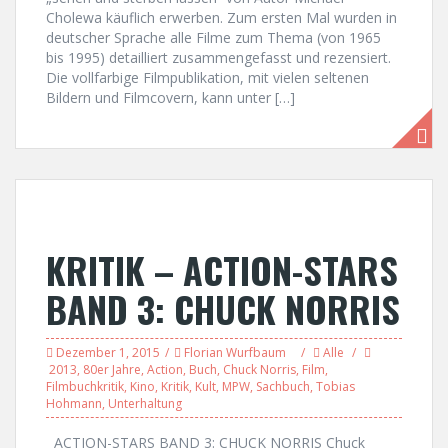
Cholewa käuflich erwerben. Zum ersten Mal wurden in
deutscher Sprache alle Filme zum Thema (von 1965
bis 1995) detailliert zusammengefasst und rezensiert.
Die vollfarbige Filmpublikation, mit vielen seltenen
Bildern und Filmcovern, kann unter […]
KRITIK – ACTION-STARS
BAND 3: CHUCK NORRIS
Dezember 1, 2015
Florian Wurfbaum
Alle
2013
,
80er Jahre
,
Action
,
Buch
,
Chuck Norris
,
Film
,
Filmbuchkritik
,
Kino
,
Kritik
,
Kult
,
MPW
,
Sachbuch
,
Tobias
Hohmann
,
Unterhaltung
ACTION-STARS BAND 3: CHUCK NORRIS Chuck