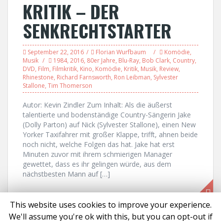
KRITIK – DER
SENKRECHTSTARTER
September 22, 2016
Florian Wurfbaum
Komödie
,
Musik
1984
,
2016
,
80er Jahre
,
Blu-Ray
,
Bob Clark
,
Country
,
DVD
,
Film
,
Filmkritik
,
Kino
,
Komödie
,
Kritik
,
Musik
,
Review
,
Rhinestone
,
Richard Farnsworth
,
Ron Leibman
,
Sylvester
Stallone
,
Tim Thomerson
Autor: Kevin Zindler Zum Inhalt: Als die äußerst
talentierte und bodenständige Country-Sängerin Jake
(Dolly Parton) auf Nick (Sylvester Stallone), einen New
Yorker Taxifahrer mit großer Klappe, trifft, ahnen beide
noch nicht, welche Folgen das hat. Jake hat erst
Minuten zuvor mit ihrem schmierigen Manager
gewettet, dass es ihr gelingen würde, aus dem
nächstbesten Mann auf […]
This website uses cookies to improve your experience.
We'll assume you're ok with this, but you can opt-out if