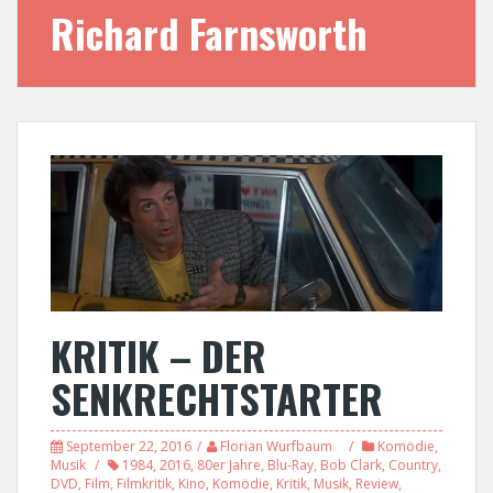
Richard Farnsworth
KRITIK – DER
SENKRECHTSTARTER
September 22, 2016
Florian Wurfbaum
Komödie
,
Musik
1984
,
2016
,
80er Jahre
,
Blu-Ray
,
Bob Clark
,
Country
,
DVD
,
Film
,
Filmkritik
,
Kino
,
Komödie
,
Kritik
,
Musik
,
Review
,