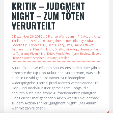
KRITIK – JUDGMENT
NIGHT – ZUM TÖTEN
VERURTEILT
Dezember 26, 2016
Florian Wurfbaum
Action
,
Alle
,
Thriller
1993
,
2016
,
90er Jahre
,
Action
,
Blu-Ray
,
Cuba
Gooding Jr.
,
Cypress Hill
,
Denis Leary
,
DVD
,
Emilio Estevez
,
Faith no more
,
Film
,
Filmkritik
,
Ghetto
,
Hip-Hop
,
House of Pain
,
Ice T
,
Jeremy Piven
,
Kino
,
Kritik
,
Musik
,
Pearl Jam
,
Review
,
Slayer
,
Stephen Dorff
,
Stephen Hopkins
,
Thriller
Autor: Florian Wurfbaum Spätestens in den 90er Jahren
erreichte die Hip Hop Kultur den Mainstream, was sich
auch in unzähligen Crossover-Musiksamplern
widerspiegelte. Hierbei produzierten verschiedene Hip
Hop- und Rock-Künstler gemeinsam Songs, die
dadurch auch eine große Aufmerksamkeit erlangten.
Eines dieser maßgebenden Alben war der Soundtrack
zu dem Action-Thriller „Judgment Night“. Das Album
war mit zahlreichen […]