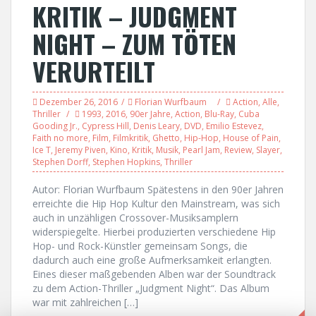
KRITIK – JUDGMENT
NIGHT – ZUM TÖTEN
VERURTEILT
Dezember 26, 2016
Florian Wurfbaum
Action
,
Alle
,
Thriller
1993
,
2016
,
90er Jahre
,
Action
,
Blu-Ray
,
Cuba
Gooding Jr.
,
Cypress Hill
,
Denis Leary
,
DVD
,
Emilio Estevez
,
Faith no more
,
Film
,
Filmkritik
,
Ghetto
,
Hip-Hop
,
House of Pain
,
Ice T
,
Jeremy Piven
,
Kino
,
Kritik
,
Musik
,
Pearl Jam
,
Review
,
Slayer
,
Stephen Dorff
,
Stephen Hopkins
,
Thriller
Autor: Florian Wurfbaum Spätestens in den 90er Jahren
erreichte die Hip Hop Kultur den Mainstream, was sich
auch in unzähligen Crossover-Musiksamplern
widerspiegelte. Hierbei produzierten verschiedene Hip
Hop- und Rock-Künstler gemeinsam Songs, die
dadurch auch eine große Aufmerksamkeit erlangten.
Eines dieser maßgebenden Alben war der Soundtrack
zu dem Action-Thriller „Judgment Night“. Das Album
war mit zahlreichen […]