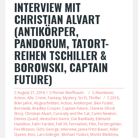
INTERVIEW MIT
CHRISTIAN ALVART
(ANTIKÖRPER,
PANDORUM, TATORT-
REIHEN TSCHILLER &
BOROWSKI, CAPTAIN
FUTURE)
August 21, 2016
Florian Wurfbaum
Abenteuer
,
Action
,
Alle
,
Crime
,
Fantasy
,
Mystery
,
Sci-Fi
,
Thriller
2016
,
80er Jahre
,
Abgeschnitten
,
Action
,
Antikörper
,
Ben Foster
,
Borowski
,
Bradley Cooper
,
Captain Future
,
Chinese Ghost
Story
,
Christian Alvart
,
Curiosity and the Cat
,
Curtis Newton
,
Dennis Quaid
,
deutsches Genre
,
Die Banklady
,
Edmund
Hamilton
,
Fahri Yardim
,
Fall 39
,
Fernsehen
,
Film
,
Fördergelder
,
Fox Mission
,
Götz George
,
Interview
,
Jasna Fritzi Bauer
,
Killer
Queen
,
Kino
,
Lars Eidinger
,
Michael Tsokos
,
Moritz Bleibtreu
,