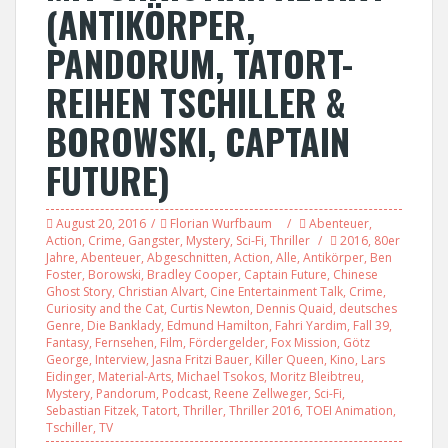
(ANTIKÖRPER,
PANDORUM, TATORT-
REIHEN TSCHILLER &
BOROWSKI, CAPTAIN
FUTURE)
August 20, 2016
Florian Wurfbaum
Abenteuer
,
Action
,
Crime
,
Gangster
,
Mystery
,
Sci-Fi
,
Thriller
2016
,
80er
Jahre
,
Abenteuer
,
Abgeschnitten
,
Action
,
Alle
,
Antikörper
,
Ben
Foster
,
Borowski
,
Bradley Cooper
,
Captain Future
,
Chinese
Ghost Story
,
Christian Alvart
,
Cine Entertainment Talk
,
Crime
,
Curiosity and the Cat
,
Curtis Newton
,
Dennis Quaid
,
deutsches
Genre
,
Die Banklady
,
Edmund Hamilton
,
Fahri Yardim
,
Fall 39
,
Fantasy
,
Fernsehen
,
Film
,
Fördergelder
,
Fox Mission
,
Götz
George
,
Interview
,
Jasna Fritzi Bauer
,
Killer Queen
,
Kino
,
Lars
Eidinger
,
Material-Arts
,
Michael Tsokos
,
Moritz Bleibtreu
,
Mystery
,
Pandorum
,
Podcast
,
Reene Zellweger
,
Sci-Fi
,
Sebastian Fitzek
,
Tatort
,
Thriller
,
Thriller 2016
,
TOEI Animation
,
Tschiller
,
TV