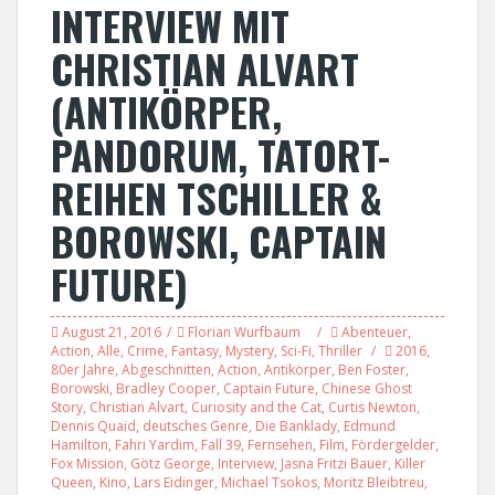
INTERVIEW MIT
CHRISTIAN ALVART
(ANTIKÖRPER,
PANDORUM, TATORT-
REIHEN TSCHILLER &
BOROWSKI, CAPTAIN
FUTURE)
August 21, 2016
Florian Wurfbaum
Abenteuer
,
Action
,
Alle
,
Crime
,
Fantasy
,
Mystery
,
Sci-Fi
,
Thriller
2016
,
80er Jahre
,
Abgeschnitten
,
Action
,
Antikörper
,
Ben Foster
,
Borowski
,
Bradley Cooper
,
Captain Future
,
Chinese Ghost
Story
,
Christian Alvart
,
Curiosity and the Cat
,
Curtis Newton
,
Dennis Quaid
,
deutsches Genre
,
Die Banklady
,
Edmund
Hamilton
,
Fahri Yardim
,
Fall 39
,
Fernsehen
,
Film
,
Fördergelder
,
Fox Mission
,
Götz George
,
Interview
,
Jasna Fritzi Bauer
,
Killer
Queen
,
Kino
,
Lars Eidinger
,
Michael Tsokos
,
Moritz Bleibtreu
,