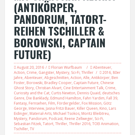
(ANTIKÖRPER,
PANDORUM, TATORT-
REIHEN TSCHILLER &
BOROWSKI, CAPTAIN
FUTURE)
August 20, 2016
Florian Wurfbaum
Abenteuer
,
Action
,
Crime
,
Gangster
,
Mystery
,
Sci-Fi
,
Thriller
2016
,
80er
Jahre
,
Abenteuer
,
Abgeschnitten
,
Action
,
Alle
,
Antikörper
,
Ben
Foster
,
Borowski
,
Bradley Cooper
,
Captain Future
,
Chinese
Ghost Story
,
Christian Alvart
,
Cine Entertainment Talk
,
Crime
,
Curiosity and the Cat
,
Curtis Newton
,
Dennis Quaid
,
deutsches
Genre
,
Die Banklady
,
Edmund Hamilton
,
Fahri Yardim
,
Fall 39
,
Fantasy
,
Fernsehen
,
Film
,
Fördergelder
,
Fox Mission
,
Götz
George
,
Interview
,
Jasna Fritzi Bauer
,
Killer Queen
,
Kino
,
Lars
Eidinger
,
Material-Arts
,
Michael Tsokos
,
Moritz Bleibtreu
,
Mystery
,
Pandorum
,
Podcast
,
Reene Zellweger
,
Sci-Fi
,
Sebastian Fitzek
,
Tatort
,
Thriller
,
Thriller 2016
,
TOEI Animation
,
Tschiller
,
TV