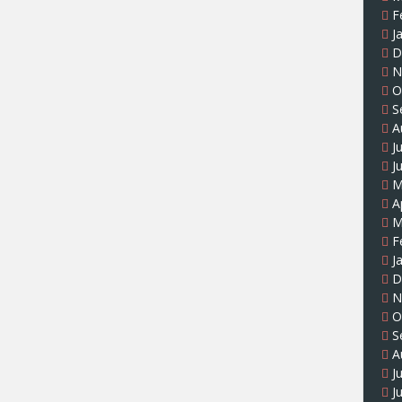
F
J
D
N
O
S
A
J
J
M
A
M
F
J
D
N
O
S
A
J
J