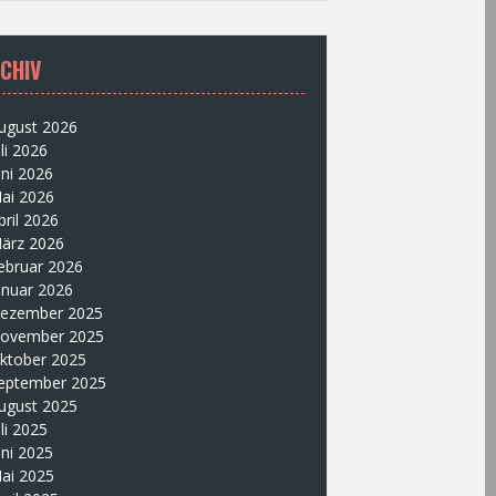
CHIV
ugust 2026
uli 2026
uni 2026
ai 2026
pril 2026
ärz 2026
ebruar 2026
anuar 2026
ezember 2025
ovember 2025
ktober 2025
eptember 2025
ugust 2025
uli 2025
uni 2025
ai 2025