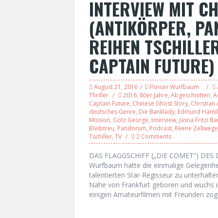
INTERVIEW MIT C
(ANTIKÖRPER, PA
REIHEN TSCHILLE
CAPTAIN FUTURE)
August 21, 2016
Florian Wurfbaum
Thriller
2016
,
80er Jahre
,
Abgeschnitten
,
A
Captain Future
,
Chinese Ghost Story
,
Christian 
deutsches Genre
,
Die Banklady
,
Edmund Hamil
Mission
,
Götz George
,
Interview
,
Jasna Fritzi B
Bleibtreu
,
Pandorum
,
Podcast
,
Reene Zellwege
Tschiller
,
TV
2 Comments
DAS FLAGGSCHIFF („DIE COMET“) DES 
Wurfbaum hatte die einmalige Gelegenhe
talentierten Star-Regisseur zu unterhalten
Nähe von Frankfurt geboren und wuchs in
einigen Amateurfilmen mit Freunden zog 