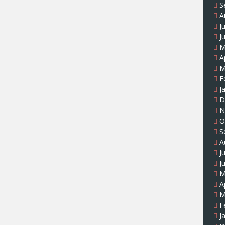
S
A
J
J
M
A
M
F
J
D
N
O
S
A
J
J
M
A
M
F
J