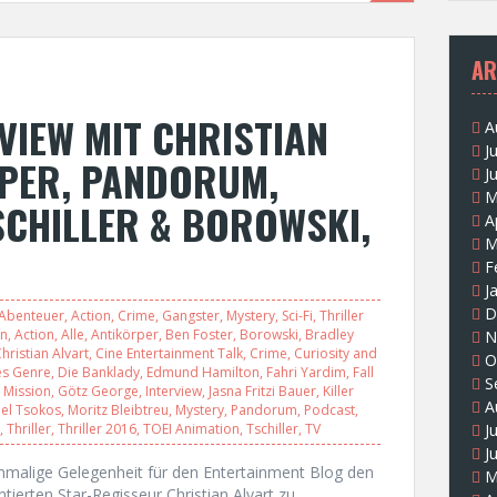
AR
VIEW MIT CHRISTIAN
A
J
RPER, PANDORUM,
J
M
SCHILLER & BOROWSKI,
A
M
F
J
D
Abenteuer
,
Action
,
Crime
,
Gangster
,
Mystery
,
Sci-Fi
,
Thriller
en
,
Action
,
Alle
,
Antikörper
,
Ben Foster
,
Borowski
,
Bradley
N
hristian Alvart
,
Cine Entertainment Talk
,
Crime
,
Curiosity and
O
es Genre
,
Die Banklady
,
Edmund Hamilton
,
Fahri Yardim
,
Fall
S
 Mission
,
Götz George
,
Interview
,
Jasna Fritzi Bauer
,
Killer
A
el Tsokos
,
Moritz Bleibtreu
,
Mystery
,
Pandorum
,
Podcast
,
,
Thriller
,
Thriller 2016
,
TOEI Animation
,
Tschiller
,
TV
J
J
nmalige Gelegenheit für den Entertainment Blog den
M
ierten Star-Regisseur Christian Alvart zu