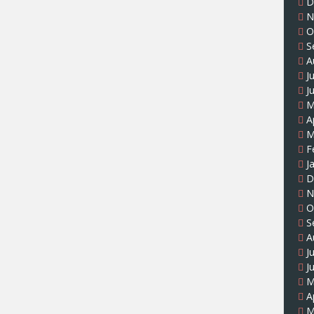
D
N
O
S
A
J
J
M
A
M
F
J
D
N
O
S
A
J
J
M
A
M