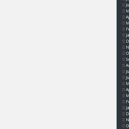
J
M
A
M
F
J
D
N
O
S
A
J
J
M
A
M
F
J
D
N
O