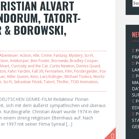
HRISTIAN ALVART
S
u
NDORUM, TATORT-
c
h
R & BOROWSKI,
e
NE
n
n
a
P
c
Abenteuer
,
Action
,
Alle
,
Crime
,
Fantasy
,
Mystery
,
Sci-Fi
,
FRA
h
ction
,
Antikörper
,
Ben Foster
,
Borowski
,
Bradley Cooper
,
P
:
Alvart
,
Curiosity and the Cat
,
Curtis Newton
,
Dennis Quaid
,
LAK
ton
,
Fahri Yardim
,
Fall 39
,
Fernsehen
,
Film
,
Fördergelder
,
Fox
P
auer
,
Killer Queen
,
Kino
,
Lars Eidinger
,
Michael Tsokos
,
Moritz
r
,
Sci-Fi
,
Sebastian Fitzek
,
Tatort
,
Thriller
,
TOEI Animation
,
MA
DA
SU
DEUTSCHEN GENRE-FILM Redakteur Florian
P
it, sich mit dem äußerst sympathischen und überaus
ED
. Kurzbiografie: Christian Alvart wurde 1974 in der
P
 einem streng religiösen Elternhaus auf. Nach
ST
er 1997 mit seiner Firma Syrreal […]
GE