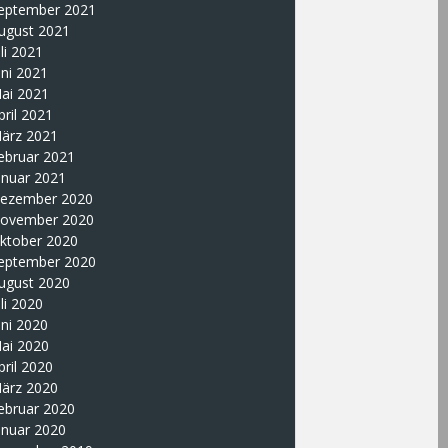
eptember 2021
ugust 2021
uli 2021
uni 2021
ai 2021
pril 2021
ärz 2021
ebruar 2021
anuar 2021
ezember 2020
ovember 2020
ktober 2020
eptember 2020
ugust 2020
uli 2020
uni 2020
ai 2020
pril 2020
ärz 2020
ebruar 2020
anuar 2020