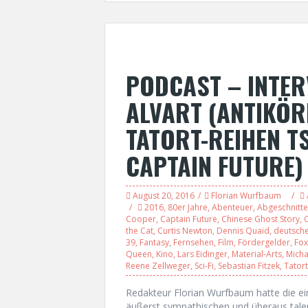
PODCAST – INTER
ALVART (ANTIKÖ
TATORT-REIHEN T
CAPTAIN FUTURE)
August 20, 2016
Florian Wurfbaum
2016
,
80er Jahre
,
Abenteuer
,
Abgeschnitt
Cooper
,
Captain Future
,
Chinese Ghost Story
,
C
the Cat
,
Curtis Newton
,
Dennis Quaid
,
deutsch
39
,
Fantasy
,
Fernsehen
,
Film
,
Fördergelder
,
Fox
Queen
,
Kino
,
Lars Eidinger
,
Material-Arts
,
Micha
Reene Zellweger
,
Sci-Fi
,
Sebastian Fitzek
,
Tatort
Redakteur Florian Wurfbaum hatte die ei
äußerst sympathischen und überaus talent