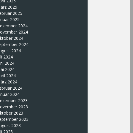
pril 2025
ärz 2025
ebruar 2025
anuar 2025
ezember 2024
ovember 2024
ktober 2024
eptember 2024
ugust 2024
uli 2024
uni 2024
ai 2024
pril 2024
ärz 2024
ebruar 2024
anuar 2024
ezember 2023
ovember 2023
ktober 2023
eptember 2023
ugust 2023
uli 2023