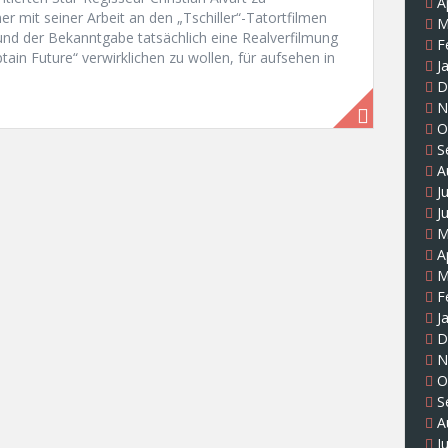
A
er mit seiner Arbeit an den „Tschiller“-Tatortfilmen
M
 und der Bekanntgabe tatsächlich eine Realverfilmung
F
ptain Future“ verwirklichen zu wollen, für aufsehen in
J
D
N
O
S
A
J
J
M
A
M
F
J
D
N
O
S
A
J