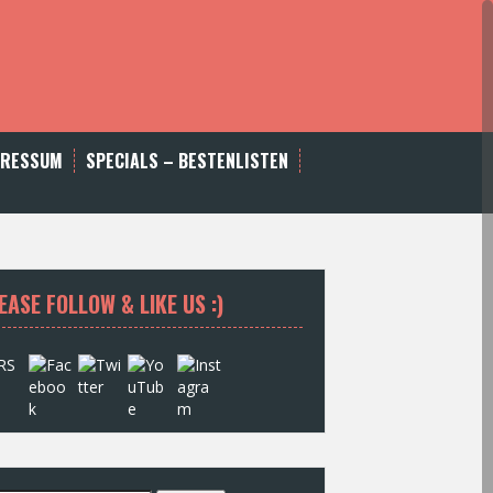
PRESSUM
SPECIALS – BESTENLISTEN
EASE FOLLOW & LIKE US :)