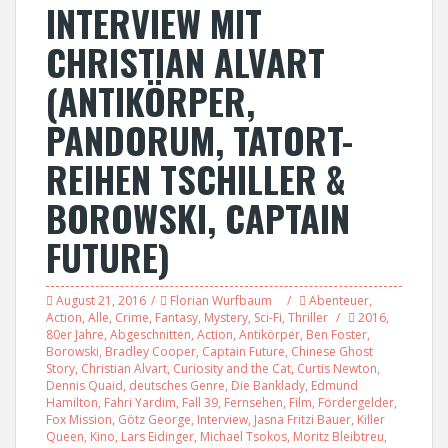
INTERVIEW MIT
CHRISTIAN ALVART
(ANTIKÖRPER,
PANDORUM, TATORT-
REIHEN TSCHILLER &
BOROWSKI, CAPTAIN
FUTURE)
August 21, 2016
Florian Wurfbaum
Abenteuer
,
Action
,
Alle
,
Crime
,
Fantasy
,
Mystery
,
Sci-Fi
,
Thriller
2016
,
80er Jahre
,
Abgeschnitten
,
Action
,
Antikörper
,
Ben Foster
,
Borowski
,
Bradley Cooper
,
Captain Future
,
Chinese Ghost
Story
,
Christian Alvart
,
Curiosity and the Cat
,
Curtis Newton
,
Dennis Quaid
,
deutsches Genre
,
Die Banklady
,
Edmund
Hamilton
,
Fahri Yardim
,
Fall 39
,
Fernsehen
,
Film
,
Fördergelder
,
Fox Mission
,
Götz George
,
Interview
,
Jasna Fritzi Bauer
,
Killer
Queen
,
Kino
,
Lars Eidinger
,
Michael Tsokos
,
Moritz Bleibtreu
,