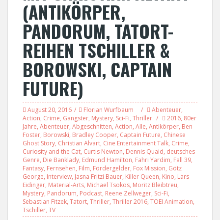
(ANTIKÖRPER,
PANDORUM, TATORT-
REIHEN TSCHILLER &
BOROWSKI, CAPTAIN
FUTURE)
August 20, 2016
Florian Wurfbaum
Abenteuer
,
Action
,
Crime
,
Gangster
,
Mystery
,
Sci-Fi
,
Thriller
2016
,
80er
Jahre
,
Abenteuer
,
Abgeschnitten
,
Action
,
Alle
,
Antikörper
,
Ben
Foster
,
Borowski
,
Bradley Cooper
,
Captain Future
,
Chinese
Ghost Story
,
Christian Alvart
,
Cine Entertainment Talk
,
Crime
,
Curiosity and the Cat
,
Curtis Newton
,
Dennis Quaid
,
deutsches
Genre
,
Die Banklady
,
Edmund Hamilton
,
Fahri Yardim
,
Fall 39
,
Fantasy
,
Fernsehen
,
Film
,
Fördergelder
,
Fox Mission
,
Götz
George
,
Interview
,
Jasna Fritzi Bauer
,
Killer Queen
,
Kino
,
Lars
Eidinger
,
Material-Arts
,
Michael Tsokos
,
Moritz Bleibtreu
,
Mystery
,
Pandorum
,
Podcast
,
Reene Zellweger
,
Sci-Fi
,
Sebastian Fitzek
,
Tatort
,
Thriller
,
Thriller 2016
,
TOEI Animation
,
Tschiller
,
TV