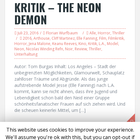
KRITIK – THE NEON
DEMON
Juli 23, 2016
Florian Wurfbaum
Alle
,
Horror
,
Thriller
2016
,
Arthouse
,
Cliff Martinez
,
Elle Fanning
,
Film
,
Filmkritik
,
Horror
,
Jena Malone
,
Keanu Reeves
,
Kino
,
Kritik
,
L.A.
,
Model
,
Neon
,
Nicolas Winding Refn
,
Noir
,
Review
,
Thriller
,
Unterhaltung
Autor: Tom Burgas Inhalt: Los Angeles – Stadt der
unbegrenzten Möglichkeiten, Glamourwelt, Schauplatz
zahlloser Träume und Abgründe. Als das junge
aufstrebende Model Jesse (Elle Fanning) nach L.A.
kommt, kann sie nicht ahnen, dass ihre Jugend und
Lebendigkeit schon bald den Neid einer Gruppe
schönheitsfanatischer Frauen auf sich ziehen wird. Und
die scheuen keinerlei Mittel, um […]
This website uses cookies to improve your experience.
We'll assume you're ok with this, but you can opt-out if