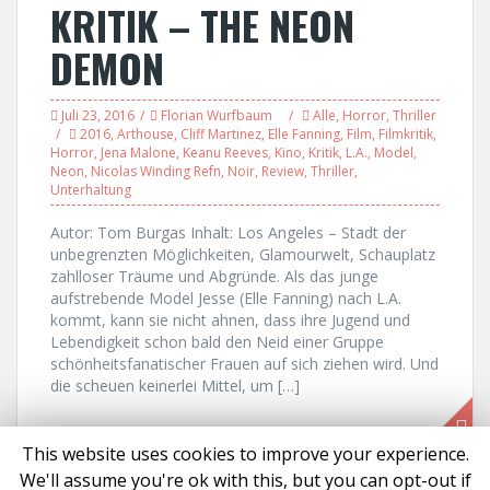
KRITIK – THE NEON
DEMON
Juli 23, 2016
Florian Wurfbaum
Alle
,
Horror
,
Thriller
2016
,
Arthouse
,
Cliff Martinez
,
Elle Fanning
,
Film
,
Filmkritik
,
Horror
,
Jena Malone
,
Keanu Reeves
,
Kino
,
Kritik
,
L.A.
,
Model
,
Neon
,
Nicolas Winding Refn
,
Noir
,
Review
,
Thriller
,
Unterhaltung
Autor: Tom Burgas Inhalt: Los Angeles – Stadt der
unbegrenzten Möglichkeiten, Glamourwelt, Schauplatz
zahlloser Träume und Abgründe. Als das junge
aufstrebende Model Jesse (Elle Fanning) nach L.A.
kommt, kann sie nicht ahnen, dass ihre Jugend und
Lebendigkeit schon bald den Neid einer Gruppe
schönheitsfanatischer Frauen auf sich ziehen wird. Und
die scheuen keinerlei Mittel, um […]
This website uses cookies to improve your experience.
We'll assume you're ok with this, but you can opt-out if