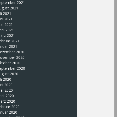
eptember 2021
ugust 2021
uli 2021
uni 2021
ai 2021
pril 2021
ärz 2021
ebruar 2021
anuar 2021
ezember 2020
ovember 2020
ktober 2020
eptember 2020
ugust 2020
uli 2020
uni 2020
ai 2020
pril 2020
ärz 2020
ebruar 2020
anuar 2020