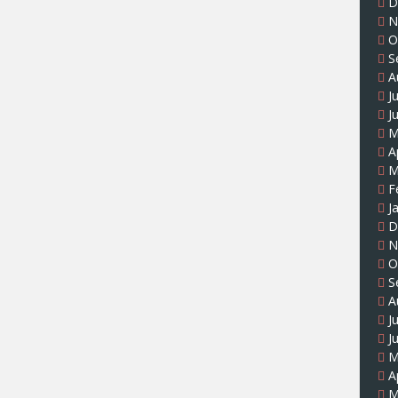
D
N
O
S
A
J
J
M
A
M
F
J
D
N
O
S
A
J
J
M
A
M