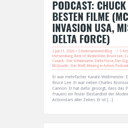
PODCAST: CHUCK 
BESTEN FILME (M
INVASION USA, MI
DELTA FORCE)
Juli 11, 2020
Entertainment Blog
Act
Hörsendung
,
Best of
,
Bestenliste
,
Bruce Lee
,
C
Cusack - Der Schweisame
,
Delta Force
,
Der Gig
McQuade - Der Wolf
,
Missing in Action
,
Podcas
Er war mehrfacher Karate-Weltmeister. E
Bruce Lee. Er war neben Charles Bronso
Cannon. Er hat dafür gesorgt, dass das 
Frauen) ein fester Bestandteil der Modew
Actionstars aller Zeiten. Er ist […]