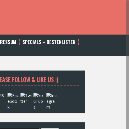
PRESSUM
SPECIALS – BESTENLISTEN
EASE FOLLOW & LIKE US :)