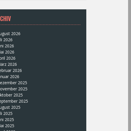
CHIV
ugust 2026
uli 2026
uni 2026
ai 2026
pril 2026
ärz 2026
ebruar 2026
anuar 2026
ezember 2025
ovember 2025
ktober 2025
eptember 2025
ugust 2025
uli 2025
uni 2025
ai 2025