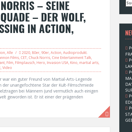
NORRIS – SEINE
S
u
CQUADE – DER WOLF,
c
h
SSING IN ACTION,
e
NE
n
n
a
P
c
ion
,
Alle
2020
,
80er
,
90er
,
Action
,
Audioprodukt.
FRA
h
annon Films
,
CET
,
Chuck Norris
,
Cine Entertainment Talk
,
P
:
ant
,
Film
,
Filmplausch
,
Hero
,
Invasion USA
,
Kino
,
martial arts
,
LAK
t
,
Video
P
MA
r war ein guter Freund von Martial-Arts-Legende
DA
n der unangefochtene Star der Kult-Filmschmiede
SU
Pelztragen bei Männern (und vermutlich auch einigen
P
elt geworden ist. Er ist einer der prägenden
ED
P
ST
GE