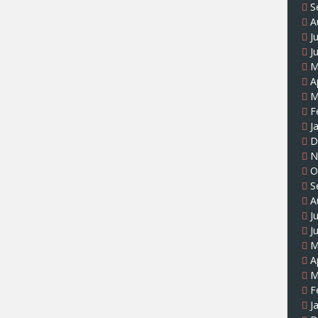
S
A
J
J
M
A
M
F
J
D
N
O
S
A
J
J
M
A
M
F
J