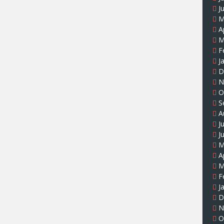
J
M
A
M
F
J
D
N
O
S
A
J
J
M
A
M
F
J
D
N
O