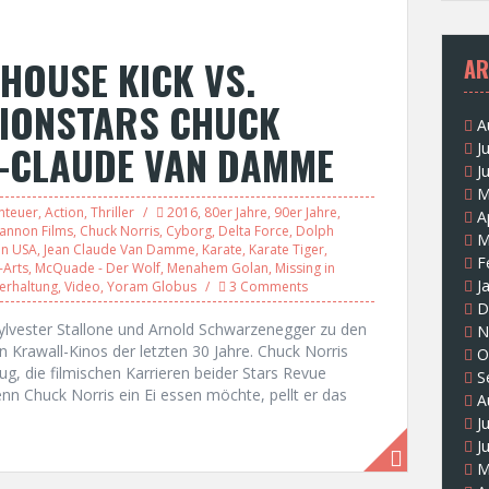
HOUSE KICK VS.
AR
TIONSTARS CHUCK
A
N-CLAUDE VAN DAMME
J
J
M
nteuer
,
Action
,
Thriller
2016
,
80er Jahre
,
90er Jahre
,
A
annon Films
,
Chuck Norris
,
Cyborg
,
Delta Force
,
Dolph
M
on USA
,
Jean Claude Van Damme
,
Karate
,
Karate Tiger
,
F
-Arts
,
McQuade - Der Wolf
,
Menahem Golan
,
Missing in
J
erhaltung
,
Video
,
Yoram Globus
3 Comments
D
Sylvester Stallone und Arnold Schwarzenegger zu den
N
 Krawall-Kinos der letzten 30 Jahre. Chuck Norris
O
, die filmischen Karrieren beider Stars Revue
S
 Chuck Norris ein Ei essen möchte, pellt er das
A
J
J
M