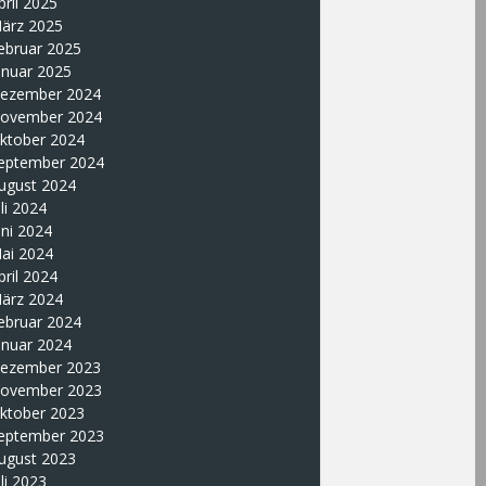
pril 2025
ärz 2025
ebruar 2025
anuar 2025
ezember 2024
ovember 2024
ktober 2024
eptember 2024
ugust 2024
uli 2024
uni 2024
ai 2024
pril 2024
ärz 2024
ebruar 2024
anuar 2024
ezember 2023
ovember 2023
ktober 2023
eptember 2023
ugust 2023
uli 2023