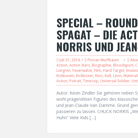
SPECIAL – ROUND
SPAGAT – DIE AC
NORRIS UND JEA
Juli 31, 2016
Florian Wurfbaum
Abe
Action
,
Action Stars
,
Biographie
,
Bloodsport
,
C
Lungren
,
Feuerwalze
,
Film
,
Hard Target
,
Invasi
Kickboxen
,
Kickboxer
,
Kino
,
Kult
,
Leon
,
Material
Action
,
Potrait
,
Timecop
,
Universal Soldier
,
Unt
Autor: Kevin Zindler Sie gehören neben 
wohl prägendsten Figuren des klassischen
und Jean-Claude Van Damme. Grund genug
passieren zu lassen. CHUCK NORRIS „Wenn
Huhn“ Viele Kids […]