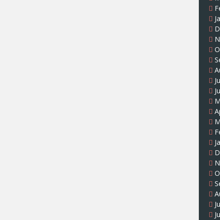
F
J
D
N
O
S
A
J
J
M
A
M
F
J
D
N
O
S
A
J
J