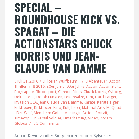
SPECIAL –
ROUNDHOUSE KICK VS.
SPAGAT – DIE
ACTIONSTARS CHUCK
NORRIS UND JEAN-
CLAUDE VAN DAMME
Juli 31, 2016
Florian Wurfbaum
Abenteuer
,
Action
,
Thriller
2016
,
80er Jahre
,
90er Jahre
,
Action
,
Action Stars
,
Biographie
,
Bloodsport
,
Cannon Films
,
Chuck Norris
,
Cyborg
,
Delta Force
,
Dolph Lungren
,
Feuerwalze
,
Film
,
Hard Target
,
Invasion USA
,
Jean Claude Van Damme
,
Karate
,
Karate Tiger
,
Kickboxen
,
Kickboxer
,
Kino
,
Kult
,
Leon
,
Material-Arts
,
McQuade
- Der Wolf
,
Menahem Golan
,
Missing in Action
,
Potrait
,
Timecop
,
Universal Soldier
,
Unterhaltung
,
Video
,
Yoram
Globus
3 Comments
Autor: Kevin Zindler Sie gehören neben Sylvester