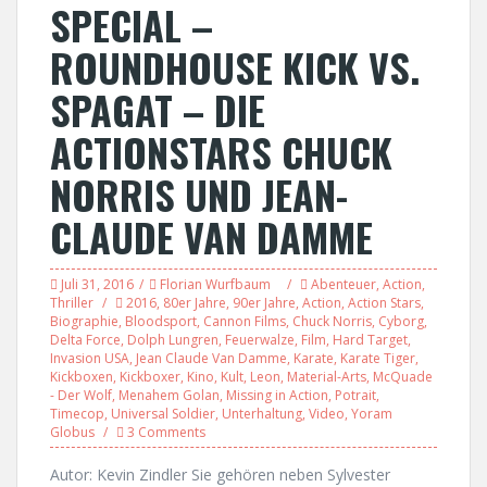
SPECIAL –
ROUNDHOUSE KICK VS.
SPAGAT – DIE
ACTIONSTARS CHUCK
NORRIS UND JEAN-
CLAUDE VAN DAMME
Juli 31, 2016
Florian Wurfbaum
Abenteuer
,
Action
,
Thriller
2016
,
80er Jahre
,
90er Jahre
,
Action
,
Action Stars
,
Biographie
,
Bloodsport
,
Cannon Films
,
Chuck Norris
,
Cyborg
,
Delta Force
,
Dolph Lungren
,
Feuerwalze
,
Film
,
Hard Target
,
Invasion USA
,
Jean Claude Van Damme
,
Karate
,
Karate Tiger
,
Kickboxen
,
Kickboxer
,
Kino
,
Kult
,
Leon
,
Material-Arts
,
McQuade
- Der Wolf
,
Menahem Golan
,
Missing in Action
,
Potrait
,
Timecop
,
Universal Soldier
,
Unterhaltung
,
Video
,
Yoram
Globus
3 Comments
Autor: Kevin Zindler Sie gehören neben Sylvester