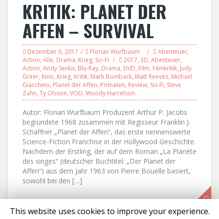
KRITIK: PLANET DER
AFFEN – SURVIVAL
Dezember 6, 2017
Florian Wurfbaum
Abenteuer
,
Action
,
Alle
,
Drama
,
Krieg
,
Sci-Fi
2017
,
3D
,
Abenteuer
,
Action
,
Andy Serkis
,
Blu-Ray
,
Drama
,
DVD
,
Film
,
Filmkritik
,
Judy
Greer
,
Kino
,
Krieg
,
Kritik
,
Mark Bomback
,
Matt Reeves
,
Michael
Giacchino
,
Planet der Affen
,
Primaten
,
Review
,
Sci-Fi
,
Steve
Zahn
,
Ty Olsson
,
VOD
,
Woody Harrelson
Autor: Florian Wurfbaum Produzent Arthur P. Jacobs
begründete 1968 zusammen mit Regisseur Franklin J.
Schaffner „Planet der Affen“, das erste nennenswerte
Science-Fiction Franchise in der Hollywood Geschichte.
Nachdem der Erstling, der auf dem Roman „La Planète
des singes“ (deutscher Buchtitel: „Der Planet der
Affen“) aus dem Jahr 1963 von Pierre Bouelle basiert,
sowohl bei den […]
This website uses cookies to improve your experience.