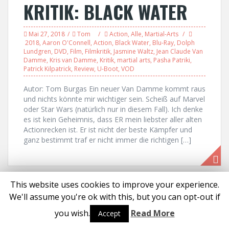
KRITIK: BLACK WATER
Mai 27, 2018
Tom
Action
,
Alle
,
Martial-Arts
2018
,
Aaron O'Connell
,
Action
,
Black Water
,
Blu-Ray
,
Dolph
Lundgren
,
DVD
,
Film
,
Filmkritik
,
Jasmine Waltz
,
Jean Claude Van
Damme
,
Kris van Damme
,
Kritik
,
martial arts
,
Pasha Patriki
,
Patrick Kilpatrick
,
Review
,
U-Boot
,
VOD
Autor: Tom Burgas Ein neuer Van Damme kommt raus
und nichts könnte mir wichtiger sein. Scheiß auf Marvel
oder Star Wars (natürlich nur in diesem Fall). Ich denke
es ist kein Geheimnis, dass ER mein liebster aller alten
Actionrecken ist. Er ist nicht der beste Kämpfer und
ganz bestimmt traf er nicht immer die richtigen […]
This website uses cookies to improve your experience.
Proudly powered by WordPress
|
Theme:
Solon
by aThemes
We'll assume you're ok with this, but you can opt-out if
Social media & sharing icons powered by
UltimatelySocial
you wish.
Read More
Accept