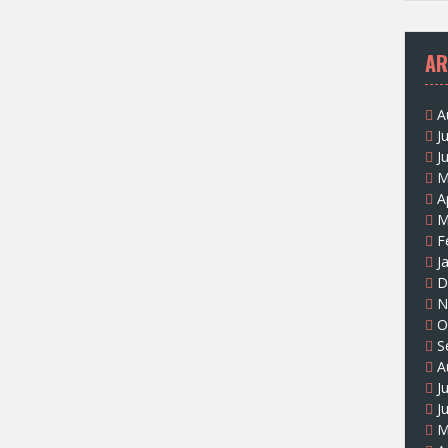
AR
A
J
J
M
A
M
F
J
D
N
O
S
A
J
J
M