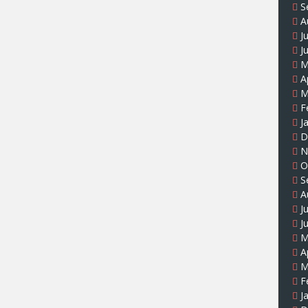
S
A
J
J
M
A
M
F
J
D
N
O
S
A
J
J
M
A
M
F
J