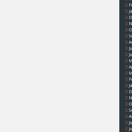
F
J
D
N
O
S
A
J
J
M
A
M
F
J
D
N
O
S
A
J
J