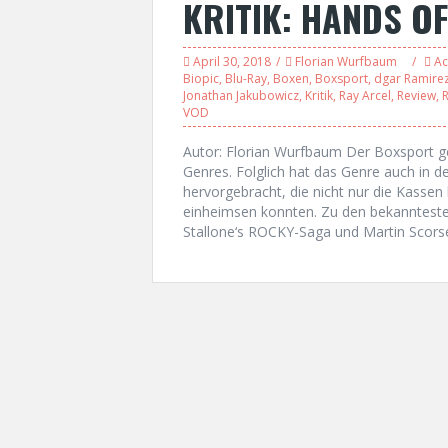
KRITIK: HANDS O
April 30, 2018
Florian Wurfbaum
Ac
Biopic
,
Blu-Ray
,
Boxen
,
Boxsport
,
dgar Ramire
Jonathan Jakubowicz
,
Kritik
,
Ray Arcel
,
Review
,
VOD
Autor: Florian Wurfbaum Der Boxsport geh
Genres. Folglich hat das Genre auch in de
hervorgebracht, die nicht nur die Kassen
einheimsen konnten. Zu den bekanntesten
Stallone‘s ROCKY-Saga und Martin Scors