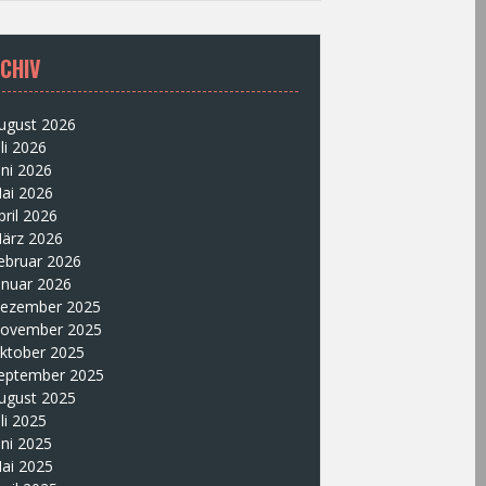
CHIV
ugust 2026
uli 2026
uni 2026
ai 2026
pril 2026
ärz 2026
ebruar 2026
anuar 2026
ezember 2025
ovember 2025
ktober 2025
eptember 2025
ugust 2025
uli 2025
uni 2025
ai 2025