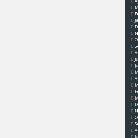
A
M
F
J
D
N
O
S
A
J
J
M
A
M
F
J
D
N
O
S
A
J