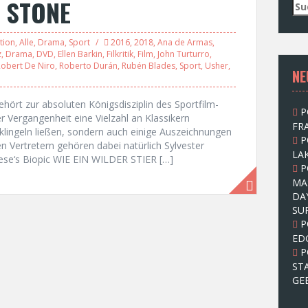
F STONE
S
u
c
tion
,
Alle
,
Drama
,
Sport
2016
,
2018
,
Ana de Armas
,
h
z
,
Drama
,
DVD
,
Ellen Barkin
,
Filkritik
,
Film
,
John Turturro
,
e
Robert De Niro
,
Roberto Durán
,
Rubén Blades
,
Sport
,
Usher
,
NE
n
n
a
ört zur absoluten Königsdisziplin des Sportfilm-
P
c
r Vergangenheit eine Vielzahl an Klassikern
FRA
h
 klingeln ließen, sondern auch einige Auszeichnungen
P
:
 Vertretern gehören dabei natürlich Sylvester
LAK
ese‘s Biopic WIE EIN WILDER STIER […]
P
MA
DA
SU
P
ED
P
ST
GE