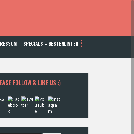
PRESSUM
SPECIALS – BESTENLISTEN
EASE FOLLOW & LIKE US :)