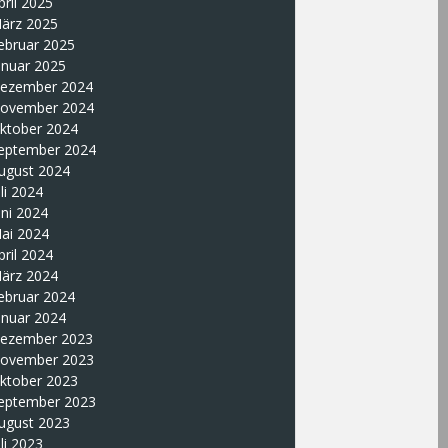
pril 2025
ärz 2025
ebruar 2025
anuar 2025
ezember 2024
ovember 2024
ktober 2024
eptember 2024
ugust 2024
uli 2024
uni 2024
ai 2024
pril 2024
ärz 2024
ebruar 2024
anuar 2024
ezember 2023
ovember 2023
ktober 2023
eptember 2023
ugust 2023
uli 2023