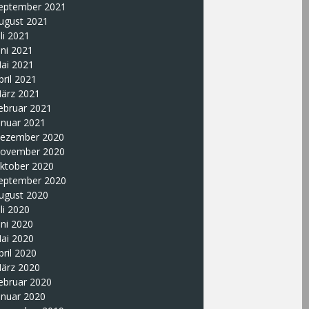
eptember 2021
ugust 2021
uli 2021
uni 2021
ai 2021
pril 2021
ärz 2021
ebruar 2021
anuar 2021
ezember 2020
ovember 2020
ktober 2020
eptember 2020
ugust 2020
uli 2020
uni 2020
ai 2020
pril 2020
ärz 2020
ebruar 2020
anuar 2020