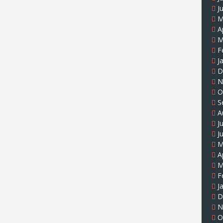
J
M
A
M
F
J
D
N
O
S
A
J
J
M
A
M
F
J
D
N
O