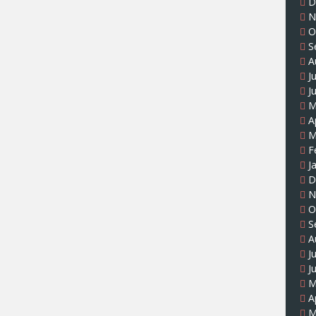
D
N
O
S
A
J
J
M
A
M
F
J
D
N
O
S
A
J
J
M
A
M