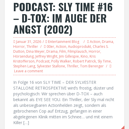
PODCAST: SLY TIME #16
– D-TOX: IM AUGE DER
ANGST (2002)
Januar 31, 2026
Entertainment Blog
Action
,
Drama
,
Horror
,
Thriller
00er
,
Action
,
Audioprodukt
,
Charles S.
Dutton
,
Dina Meyer
,
Drama
,
Film
,
Filmplausch
,
Horror
,
Hörsendung
,
Jeffrey Wright
,
Jim Gillespie
,
Kino
,
Kris
Kristofferson
,
Podcast
,
Polly Walker
,
Robert Patrick
,
Sly Time
,
Stephen Lang
,
Sylvester Stallone
,
Thriller
,
Tom Berenger
Leave a comment
In Folge 16 von SLY TIME – DER SYLVESTER
STALLONE RETROSPEKTIVE wird’s frostig, düster und
psychologisch: Wir sprechen über D-TOX – auch
bekannt als EYE SEE YOU. Ein Thriller, der Sly mal nicht
als unbesiegbaren Actionhelden zeigt, sondern als
gebrochenen Cop auf Entzug, gefangen in einer
abgelegenen Klinik mitten im Schnee… und mit einem
Killer […]