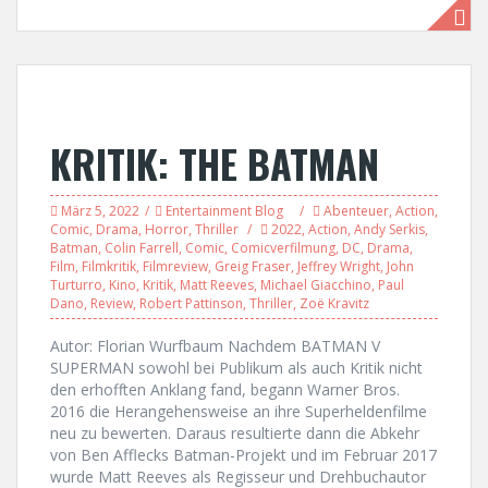
KRITIK: THE BATMAN
März 5, 2022
Entertainment Blog
Abenteuer
,
Action
,
Comic
,
Drama
,
Horror
,
Thriller
2022
,
Action
,
Andy Serkis
,
Batman
,
Colin Farrell
,
Comic
,
Comicverfilmung
,
DC
,
Drama
,
Film
,
Filmkritik
,
Filmreview
,
Greig Fraser
,
Jeffrey Wright
,
John
Turturro
,
Kino
,
Kritik
,
Matt Reeves
,
Michael Giacchino
,
Paul
Dano
,
Review
,
Robert Pattinson
,
Thriller
,
Zoë Kravitz
Autor: Florian Wurfbaum Nachdem BATMAN V
SUPERMAN sowohl bei Publikum als auch Kritik nicht
den erhofften Anklang fand, begann Warner Bros.
2016 die Herangehensweise an ihre Superheldenfilme
neu zu bewerten. Daraus resultierte dann die Abkehr
von Ben Afflecks Batman-Projekt und im Februar 2017
wurde Matt Reeves als Regisseur und Drehbuchautor