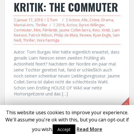
KRITIK: THE COMMUTER
Januar 17, 2018
Tom
Action
,
Alle
,
Crime
,
Drama
,
Martial-Arts
,
Thriller
2018
,
Action
,
Byron Willinger
,
Commuter
,
Film
,
Filmkritik
,
Jaume Collet-Serra
,
Kino
,
Kritik
,
Liam
Neeson
,
Patrick Wilson
,
Philip de Blasi
,
Review
,
Ryan Engle
,
Sam
Neill
,
Thriller
,
Vera Farmiga
Autor: Tom Burgas Wer hätte eigentlich erwartet, dass
gerade Liam Neeson einen zweiten Frühling als
Actionheld feiert? Nachdem der Nordire ein paar mal
seine Tochter gerettet hat, fand er schließlich auch
noch seinen scheinbar neuen Lieblingsregisseur. Jaume
Collet-Serra ist dabei nicht die schlechteste Wahl.
Schon sein Erstling HOUSE OF WAX war nette
Horrorspritzerei und das […]
This website uses cookies to improve your experience.
We'll assume you're ok with this, but you can opt-out if
Proudly powered by WordPress
|
Theme:
Solon
by aThemes
you wish.
Read More
Accept