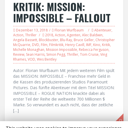
KRITIK: MISSION:
IMPOSSIBLE – FALLOUT
Dezember 13, 2018
Florian Wurfbaum
Abenteuer
,
Action
,
Thriller
2018
,
Action
,
Agenten
,
Alec Baldwin
,
Angela Bassett
,
Blockbuster
,
Blu-Ray
,
Bruce Geller
,
Christopher
McQuarrie
,
DVD
,
Film
,
Filmkritik
,
Henry Cavill
,
IMF
,
Kino
,
Kritik
,
Michelle Monaghan
,
Mission Impossible
,
Rebecca Ferguson
,
Review
,
Sean Harris
,
Simon Pegg
,
Thriller
,
Tom Cruise
,
Ving
Rhames
,
VOD
,
Wes Bentley
Autor: Florian Wurfbaum Mit jedem weiteren Film spült
das MISSION: IMPOSSIBLE – Franchise mehr Geld in
die Kassen des produzierenden Studios Paramount
Pictures. Das fünfte Abenteuer mit dem Titel MISSION:
IMPOSSIBLE – ROGUE NATION knackte dabei als
erster Teil der Reihe die weltweite 700 Millionen $
Marke. So verwundert es auch nicht, dass der zeitliche
[…]