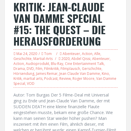
KRITIK: JEAN-CLAUDE
VAN DAMME SPECIAL
#15: THE QUEST – DIE
HERAUSFORDERUNG
Mai 24, 2020
Tom
Abenteuer
,
Action
,
Alle
,
Geschichte
,
Martial-Arts
2020
,
Abdel Qissi
,
Abenteuer
,
Action
,
Audioprodukt
,
Blu-Ray
,
Cine Entertainment Talk
,
Drama
,
DVD
,
Film
,
Filmkritik
,
Filmplausch
,
Gerschichte
,
Hörsendung
,
James Remar
,
Jean Claude Van Damme
,
Kino
,
Kritik
,
martial arts
,
Podcast
,
Review
,
Roger Moore
,
Van Damme
Special
,
VOD
Autor: Tom Burgas Der 5 Filme-Deal mit Universal
ging zu Ende und Jean-Claude Van Damme, der mit
SUDDEN DEATH eine kleine finanzielle Flaute
eingestehen musste, bekam eine große Chance. Wie
kann man seinen Star wieder höher pushen? Man
inszeniert mit ihm einen Film, ähnlich dieser, mit
welchen er berühmt wurde: einen Kampf-Turnier-Film!!