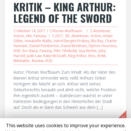
KRITIK – KING ARTHUR:
LEGEND OF THE SWORD
Oktober 14, 2017
Florian Wurfbaum
Abenteuer
,
Action
,
Alle
,
Fantasy
2017
,
3D
,
Abenteuer
,
Action
,
Aidan
Gillen
,
Annabelle Wallis
,
Astrid Bergès-Frisbey
,
Blu-Ray
,
Charlie
Hunnam
,
Daniel Pemberton
,
David Beckham
,
Djimon Hounsou
,
DVD
,
Eric Bana
,
Fantasy
,
Film
,
Filmkritik
,
Guy Ritchie
,
Joby
Harold
,
Jude Law
,
Katie McGrath
,
King Arthur
,
Kino
,
Kritik
,
Mittelalter
,
Review
,
VOD
Autor: Florian Wurfbaum Zum Inhalt: Als der Vater des
kleinen Arthur ermordet wird, reißt Arthurs Onkel
Vortigern die Macht an sich. Arthur wird seines
Geburtsrechts beraubt und ahnt nicht, welche Position
ihm eigentlich zusteht – stattdessen wächst er unter
härtesten Bedingungen in den Hinterhöfen der Stadt
auf. Doch als er dann das Schwert aus dem […]
This website uses cookies to improve your experience.