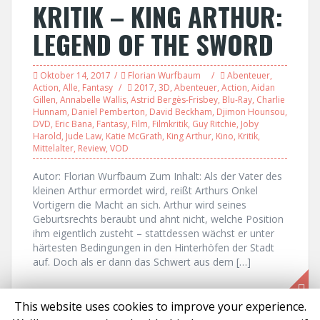
KRITIK – KING ARTHUR:
LEGEND OF THE SWORD
Oktober 14, 2017
Florian Wurfbaum
Abenteuer
,
Action
,
Alle
,
Fantasy
2017
,
3D
,
Abenteuer
,
Action
,
Aidan
Gillen
,
Annabelle Wallis
,
Astrid Bergès-Frisbey
,
Blu-Ray
,
Charlie
Hunnam
,
Daniel Pemberton
,
David Beckham
,
Djimon Hounsou
,
DVD
,
Eric Bana
,
Fantasy
,
Film
,
Filmkritik
,
Guy Ritchie
,
Joby
Harold
,
Jude Law
,
Katie McGrath
,
King Arthur
,
Kino
,
Kritik
,
Mittelalter
,
Review
,
VOD
Autor: Florian Wurfbaum Zum Inhalt: Als der Vater des
kleinen Arthur ermordet wird, reißt Arthurs Onkel
Vortigern die Macht an sich. Arthur wird seines
Geburtsrechts beraubt und ahnt nicht, welche Position
ihm eigentlich zusteht – stattdessen wächst er unter
härtesten Bedingungen in den Hinterhöfen der Stadt
auf. Doch als er dann das Schwert aus dem […]
This website uses cookies to improve your experience.