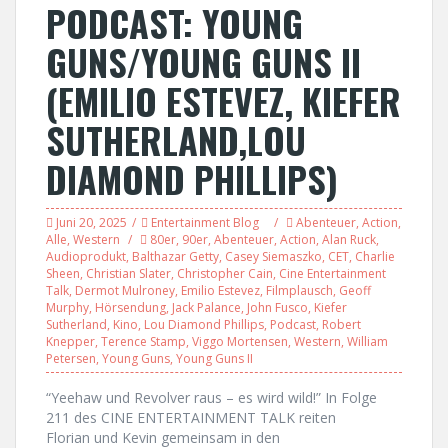
PODCAST: YOUNG
GUNS/YOUNG GUNS II
(EMILIO ESTEVEZ, KIEFER
SUTHERLAND,LOU
DIAMOND PHILLIPS)
Juni 20, 2025
Entertainment Blog
Abenteuer
,
Action
,
Alle
,
Western
80er
,
90er
,
Abenteuer
,
Action
,
Alan Ruck
,
Audioprodukt
,
Balthazar Getty
,
Casey Siemaszko
,
CET
,
Charlie
Sheen
,
Christian Slater
,
Christopher Cain
,
Cine Entertainment
Talk
,
Dermot Mulroney
,
Emilio Estevez
,
Filmplausch
,
Geoff
Murphy
,
Hörsendung
,
Jack Palance
,
John Fusco
,
Kiefer
Sutherland
,
Kino
,
Lou Diamond Phillips
,
Podcast
,
Robert
Knepper
,
Terence Stamp
,
Viggo Mortensen
,
Western
,
William
Petersen
,
Young Guns
,
Young Guns II
“Yeehaw und Revolver raus – es wird wild!” In Folge
211 des CINE ENTERTAINMENT TALK reiten
Florian und Kevin gemeinsam in den