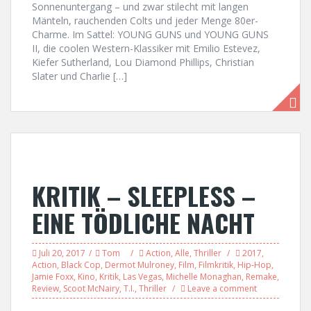
Sonnenuntergang – und zwar stilecht mit langen
Mänteln, rauchenden Colts und jeder Menge 80er-
Charme. Im Sattel: YOUNG GUNS und YOUNG GUNS
II, die coolen Western-Klassiker mit Emilio Estevez,
Kiefer Sutherland, Lou Diamond Phillips, Christian
Slater und Charlie […]
KRITIK – SLEEPLESS –
EINE TÖDLICHE NACHT
Juli 20, 2017
Tom
Action
,
Alle
,
Thriller
2017
,
Action
,
Black Cop
,
Dermot Mulroney
,
Film
,
Filmkritik
,
Hip-Hop
,
Jamie Foxx
,
Kino
,
Kritik
,
Las Vegas
,
Michelle Monaghan
,
Remake
,
Review
,
Scoot McNairy
,
T.I.
,
Thriller
Leave a comment