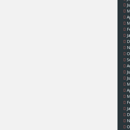
J
M
A
M
F
J
D
N
O
S
A
J
J
M
A
M
F
J
D
N
O