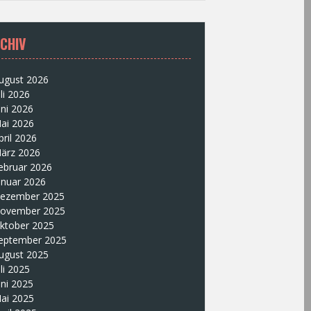
CHIV
ugust 2026
uli 2026
uni 2026
ai 2026
pril 2026
ärz 2026
ebruar 2026
anuar 2026
ezember 2025
ovember 2025
ktober 2025
eptember 2025
ugust 2025
uli 2025
uni 2025
ai 2025