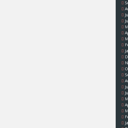
S
A
J
J
M
A
M
F
J
D
N
O
S
A
J
J
M
A
M
F
J