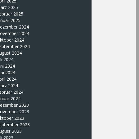
pril 2025
ärz 2025
ebruar 2025
anuar 2025
ezember 2024
ovember 2024
ktober 2024
eptember 2024
ugust 2024
uli 2024
uni 2024
ai 2024
pril 2024
ärz 2024
ebruar 2024
anuar 2024
ezember 2023
ovember 2023
ktober 2023
eptember 2023
ugust 2023
uli 2023