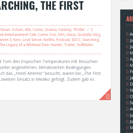
RCHING, THE FIRST
AR
nteuer
,
Action
,
Alle
,
Comic
,
Drama
,
Fantasy
,
Thriller
A
ne Entertainment Talk
,
Comic Con
,
Film
,
Glass
,
Godzilla: King
anien 3
,
Kino
,
Love Simon
,
Netflix
,
Podcast
,
SDCC
,
Searching
,
J
The Legacy of a Whitetail Deer Hunter
,
Trailer
,
Vollblüter
,
J
M
A
nd Tom den tropischen Temperaturen mit Besuchen
M
n unter angenehmen, klimatisierten Bedingungen
F
uch das „Hotel Artemis“ besucht, waren bei „The First
J
 zweiten Einsatz in Mexiko gefolgt. Zudem gab es
D
N
O
S
A
J
J
M