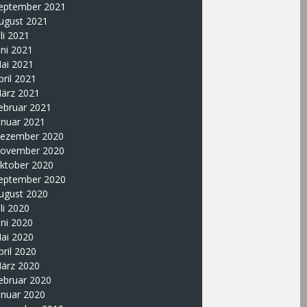
eptember 2021
ugust 2021
uli 2021
uni 2021
ai 2021
pril 2021
ärz 2021
ebruar 2021
anuar 2021
ezember 2020
ovember 2020
ktober 2020
eptember 2020
ugust 2020
uli 2020
uni 2020
ai 2020
pril 2020
ärz 2020
ebruar 2020
anuar 2020