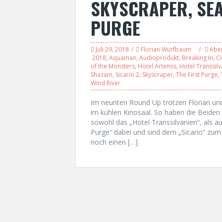
SKYSCRAPER, SEA
PURGE
Juli 29, 2018
Florian Wurfbaum
Abe
2018
,
Aquaman
,
Audioprodukt
,
Breaking In
,
Ci
of the Monsters
,
Hotel Artemis
,
Hotel Transsilv
Shazam
,
Sicario 2
,
Skyscraper
,
The First Purge
,
Wind River
Im neunten Round Up trotzen Florian u
im kühlen Kinosaal. So haben die Beide
sowohl das „Hotel Transsilvanien“, als a
Purge“ dabei und sind dem „Sicario“ zum
noch einen […]