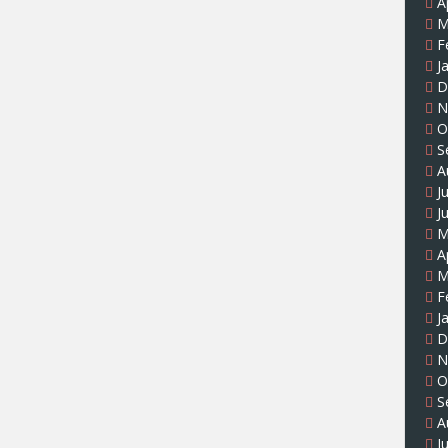
A
M
F
J
D
N
O
S
A
J
J
M
A
M
F
J
D
N
O
S
A
J