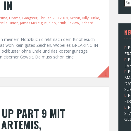
 IN
S
u
c
rime
,
Drama
,
Gangster
,
Thriller
2018
,
Action
,
Billy Burke
,
h
ielle Union
,
James McTeigue
,
Kino
,
Kritik
,
Review
,
Richard
e
NE
n
n
 in meinem Notizbuch direkt nach dem Kinobesuch
a
 das wohl kein gutes Zeichen. Wobei es BREAKING IN
P
c
lockbuster ohne Ende und das kostengünstige
FRA
h
in eiserner Gewalt. Da muss schon eine
P
:
LAK
P
MA
DA
SU
P
ED
P
UP PART 9 MIT
ST
GE
 ARTEMIS,