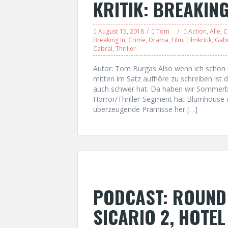
KRITIK: BREAKING
August 15, 2018
Tom
Action
,
Alle
,
C
Breaking In
,
Crime
,
Drama
,
Film
,
Filmkritik
,
Gabr
Cabral
,
Thriller
Autor: Tom Burgas Also wenn ich schon
mitten im Satz aufhöre zu schreiben ist
auch schwer hat. Da haben wir Sommerb
Horror/Thriller-Segment hat Blumhouse 
überzeugende Prämisse her […]
PODCAST: ROUND 
SICARIO 2, HOTEL