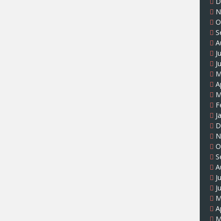
D
N
O
S
A
J
J
M
A
M
F
J
D
N
O
S
A
J
J
M
A
M