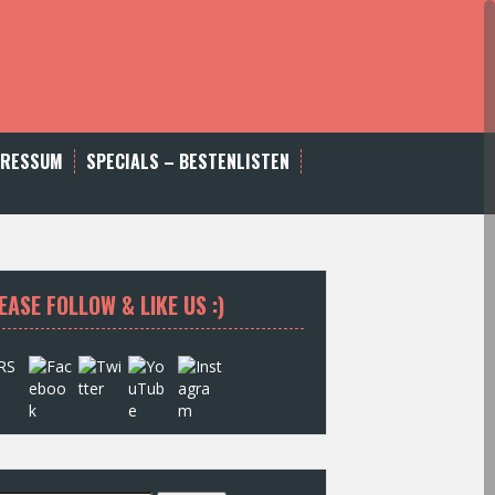
PRESSUM
SPECIALS – BESTENLISTEN
EASE FOLLOW & LIKE US :)