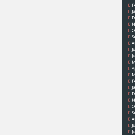
F
J
D
N
O
S
A
J
J
M
A
M
F
J
D
N
O
S
A
J
J