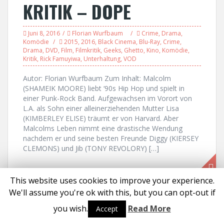
KRITIK – DOPE
Juni 8, 2016
Florian Wurfbaum
Crime
,
Drama
,
Komödie
2015
,
2016
,
Black Cinema
,
Blu-Ray
,
Crime
,
Drama
,
DVD
,
Film
,
Filmkritik
,
Geeks
,
Ghetto
,
Kino
,
Komödie
,
Kritik
,
Rick Famuyiwa
,
Unterhaltung
,
VOD
Autor: Florian Wurfbaum Zum Inhalt: Malcolm
(SHAMEIK MOORE) liebt ‘90s Hip Hop und spielt in
einer Punk-Rock Band. Aufgewachsen im Vorort von
L.A. als Sohn einer alleinerziehenden Mutter Lisa
(KIMBERLEY ELISE) träumt er von Harvard. Aber
Malcolms Leben nimmt eine drastische Wendung
nachdem er und seine besten Freunde Diggy (KIERSEY
CLEMONS) und Jib (TONY REVOLORY) […]
This website uses cookies to improve your experience.
We'll assume you're ok with this, but you can opt-out if
Proudly powered by WordPress
|
Theme:
Solon
by aThemes
you wish.
Read More
Accept
Social media & sharing icons powered by
UltimatelySocial