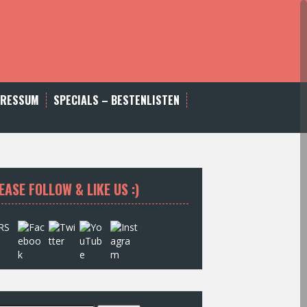
PRESSUM
SPECIALS – BESTENLISTEN
EASE FOLLOW & LIKE US :)