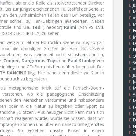
fen, als er die Rolle als stellvertretender Direktor
J
lt. Bis zur jüngst erschienenen 10. Staffel der Serie ist
M
y an den „unheimlichen Fällen des FBI“ beteiligt, vor
A
nner schnell zu Fan-Lieblingen avancierten. Neben
M
trolle sind u.a.
Ted
(Theodor)
Raimi
(Ash VS EVIL
F
& ORDER, FIREFLY) zu sehen.
J
tart weg zum Hit der Horrorfilm-Szene wurde, so galt
D
en man die damaligen Größen der Hard Rock-Szene
N
nehmen, was seinerzeit nicht selbstverständlich,
O
ce Cooper, Dangerous Toys
und
Paul Stanley
von
S
ie in Vinyl- und CD-Form bis heute überdauert hat. Der
A
RTY DANCING
liegt hier nahe, denn dieser weiß auch
J
oundtrack zu begeistern.
J
ls metaphorische Kritik auf die Fernseh-Boom-
M
e verstehen, wo die pädagogische Einschätzung
A
ernsehen den Menschen verdumme und insbesondere
M
chen oder in die Natur zu begeben oder Sport zu
F
bendliche „Glotzen“. Aus heutiger Sicht kann man sich
J
lschaft reagieren würde, würde sie wissen, dass wir
D
 empfangen können und über ein nahezu unbegrenztes
N
erfügen. So gesehen müsste Pinker in einem
O