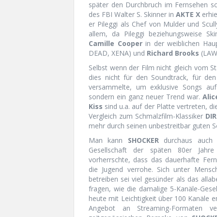
später den Durchbruch im Fernsehen schaf
des FBI Walter S. Skinner in
AKTE X
erhie
er Pileggi als Chef von Mulder und Scull
allem, da Pileggi beziehungsweise Ski
Camille Cooper
in der weiblichen Haup
DEAD, XENA) und
Richard Brooks
(LAW 
Selbst wenn der Film nicht gleich vom S
dies nicht für den Soundtrack, für d
versammelte, um exklusive Songs aufzu
sondern ein ganz neuer Trend war.
Ali
Kiss
sind u.a. auf der Platte vertreten, d
Vergleich zum Schmalzfilm-Klassiker
DI
mehr durch seinen unbestreitbar guten S
Man kann
SHOCKER
durchaus auch a
Gesellschaft der späten 80er Jahr
vorherrschte, dass das dauerhafte F
die Jugend verrohe. Sich unter Mens
betreiben sei viel gesünder als das alla
fragen, wie die damalige 5-Kanäle-Gesel
heute mit Leichtigkeit über 100 Kanäle
Angebot an Streaming-Formaten v