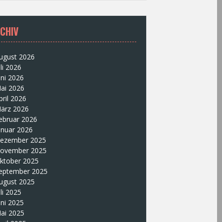
CHIV
ugust 2026
uli 2026
uni 2026
ai 2026
pril 2026
ärz 2026
ebruar 2026
anuar 2026
ezember 2025
ovember 2025
ktober 2025
eptember 2025
ugust 2025
uli 2025
uni 2025
ai 2025