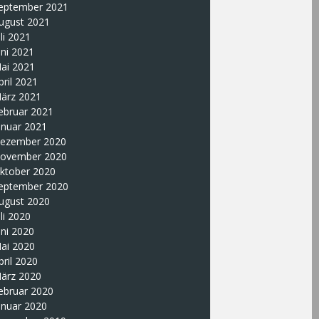
eptember 2021
ugust 2021
uli 2021
uni 2021
ai 2021
pril 2021
ärz 2021
ebruar 2021
anuar 2021
ezember 2020
ovember 2020
ktober 2020
eptember 2020
ugust 2020
uli 2020
uni 2020
ai 2020
pril 2020
ärz 2020
ebruar 2020
anuar 2020