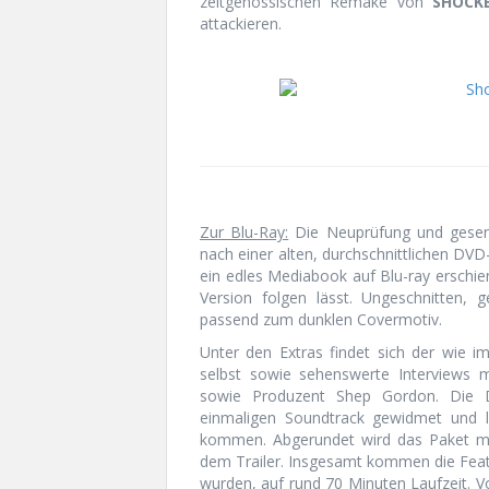
zeitgenössischen Remake von
SHOCK
attackieren.
Zur Blu-Ray:
Die Neuprüfung und gesenk
nach einer alten, durchschnittlichen DV
ein edles Mediabook auf Blu-ray erschi
Version folgen lässt. Ungeschnitten, 
passend zum dunklen Covermotiv.
Unter den Extras findet sich der wie
selbst sowie sehenswerte Interviews m
sowie Produzent Shep Gordon. Die 
einmaligen Soundtrack gewidmet und lä
kommen. Abgerundet wird das Paket mit
dem Trailer. Insgesamt kommen die Featu
wurden, auf rund 70 Minuten Laufzeit. Vo