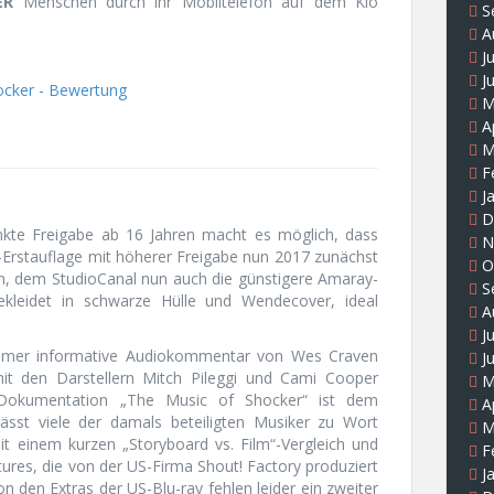
ER
Menschen durch ihr Mobiltelefon auf dem Klo
S
A
J
J
M
A
M
F
J
D
te Freigabe ab 16 Jahren macht es möglich, dass
N
D-Erstauflage mit höherer Freigabe nun 2017 zunächst
O
en, dem StudioCanal nun auch die günstigere Amaray-
S
gekleidet in schwarze Hülle und Wendecover, ideal
A
J
 immer informative Audiokommentar von Wes Craven
J
it den Darstellern Mitch Pileggi und Cami Cooper
M
Dokumentation „The Music of Shocker“ ist dem
A
sst viele der damals beteiligten Musiker zu Wort
M
 einem kurzen „Storyboard vs. Film“-Vergleich und
F
res, die von der US-Firma Shout! Factory produziert
J
n den Extras der US-Blu-ray fehlen leider ein zweiter