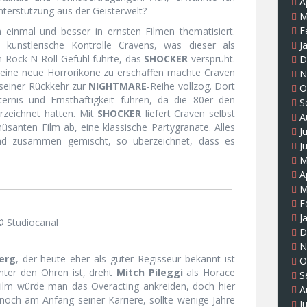
A
erstützung aus der Geisterwelt?
M
F
 einmal und besser in ernsten Filmen thematisiert.
künstlerische Kontrolle Cravens, was dieser als
J
 Rock N Roll-Gefühl führte, das
SHOCKER
versprüht.
D
 eine neue Horrorikone zu erschaffen machte Craven
N
 seiner Rückkehr zur
NIGHTMARE
-Reihe vollzog. Dort
O
rnis und Ernsthaftigkeit führen, da die 80er den
S
rzeichnet hatten. Mit
SHOCKER
liefert Craven selbst
A
santen Film ab, eine klassische Partygranate. Alles
J
und zusammen gemischt, so überzeichnet, dass es
J
M
A
M
F
J
© Studiocanal
D
N
erg
, der heute eher als guter Regisseur bekannt ist
O
nter den Ohren ist, dreht
Mitch Pileggi
als Horace
S
Film würde man das Overacting ankreiden, doch hier
A
t noch am Anfang seiner Karriere, sollte wenige Jahre
J