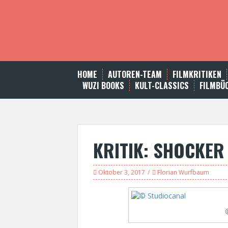
S
k
i
p
t
o
c
HOME
AUTOREN-TEAM
FILMKRITIKEN
o
WUZI BOOKS
KULT-CLASSICS
FILMBÜ
n
t
e
n
t
KRITIK: SHOCKER
Oktober 3, 2017
Florian Wurfbaum