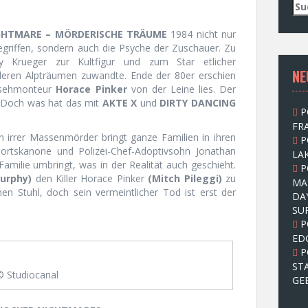
S
u
c
GHTMARE – MÖRDERISCHE TRÄUME
1984 nicht nur
h
egriffen, sondern auch die Psyche der Zuschauer. Zu
e
y Krueger zur Kultfigur und zum Star etlicher
NE
n
eren Alpträumen zuwandte. Ende der 80er erschien
n
rnsehmonteur
Horace Pinker
von der Leine lies. Der
a
t. Doch was hat das mit
AKTE X
und
DIRTY DANCING
P
c
FRA
h
ein irrer Massenmörder bringt ganze Familien in ihren
P
:
rtskanone und Polizei-Chef-Adoptivsohn Jonathan
LAK
 Familie umbringt, was in der Realität auch geschieht.
P
urphy)
den Killer Horace Pinker
(Mitch Pileggi)
zu
MA
hen Stuhl, doch sein vermeintlicher Tod ist erst der
DA
SU
P
ED
P
ST
© Studiocanal
GE