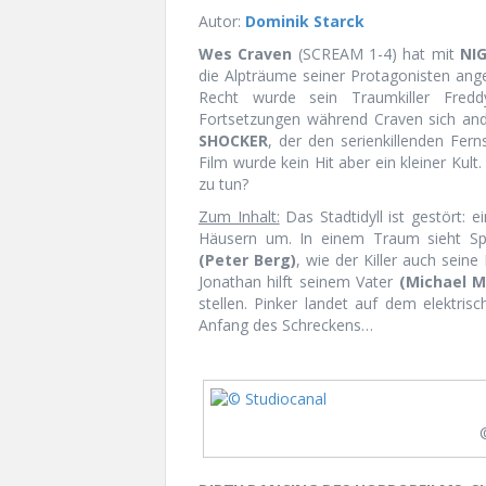
Autor:
Dominik Starck
Wes Craven
(SCREAM 1-4) hat mit
NI
die Alpträume seiner Protagonisten ang
Recht wurde sein Traumkiller Fredd
Fortsetzungen während Craven sich and
SHOCKER
, der den serienkillenden Fe
Film wurde kein Hit aber ein kleiner Kul
zu tun?
Zum Inhalt:
Das Stadtidyll ist gestört: 
Häusern um. In einem Traum sieht Spo
(Peter Berg)
, wie der Killer auch seine
Jonathan hilft seinem Vater
(Michael M
stellen. Pinker landet auf dem elektrisc
Anfang des Schreckens…