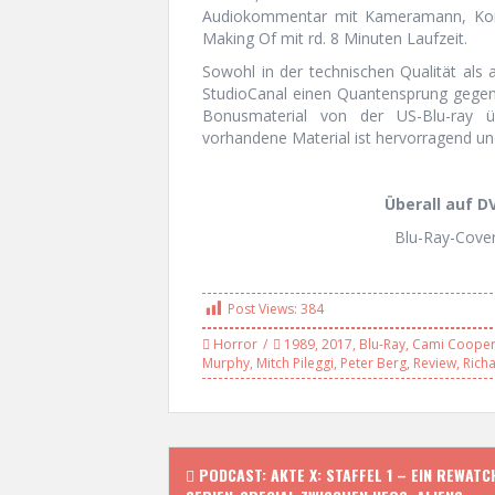
Audiokommentar mit Kameramann, Komp
Making Of mit rd. 8 Minuten Laufzeit.
Sowohl in der technischen Qualität als 
StudioCanal einen Quantensprung gegenü
Bonusmaterial von der US-Blu-ray
vorhandene Material ist hervorragend und
Überall auf DV
Blu-Ray-Cover
Post Views:
384
Horror
1989
,
2017
,
Blu-Ray
,
Cami Coope
Murphy
,
Mitch Pileggi
,
Peter Berg
,
Review
,
Rich
P
PODCAST: AKTE X: STAFFEL 1 – EIN REWATC