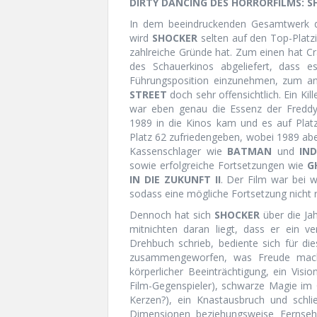
DIRTY DANCING DES HORRORFILMS: 
In dem beeindruckenden Gesamtwerk 
wird
SHOCKER
selten auf den Top-Platzi
zahlreiche Gründe hat. Zum einen hat Cra
des Schauerkinos abgeliefert, dass e
Führungsposition einzunehmen, zum an
STREET
doch sehr offensichtlich. Ein Ki
war eben genau die Essenz der Freddy K
1989 in die Kinos kam und es auf Platz
Platz 62 zufriedengeben, wobei 1989 abe
Kassenschlager wie
BATMAN
und
IN
sowie erfolgreiche Fortsetzungen wie
G
IN DIE ZUKUNFT II
. Der Film war bei w
sodass eine mögliche Fortsetzung nicht r
Dennoch hat sich
SHOCKER
über die Jah
mitnichten daran liegt, dass er ein v
Drehbuch schrieb, bediente sich für di
zusammengeworfen, was Freude macht:
körperlicher Beeinträchtigung, ein Visi
Film-Gegenspieler), schwarze Magie im
Kerzen?), ein Knastausbruch und schli
Dimensionen beziehungsweise Fernseh