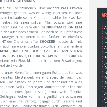
SHOCKER NIGHTMARES
des 2015 verstorbenen Filmemachers
Wes Craven
erungen genannt, was ein wenig unverdient ist, aber
AR
ven im Laufe seiner Karriere so zahlreiche Klassiker
s selbst für einen soliden Film schwer wird eine
deren sind die Parallelen zu
NIGHTMARE ON ELM
A
ller, der auch nach seinem Tod noch neue Opfer sucht
J
rueger-Filme, deren bereits fünfter Teil ebenfalls
J
 47 der Charts schaffte.
SHOCKER
musste sich mit
M
r auch ein enorm starkes Boxoffice-Jahr war, in dem
A
DIANA JONES UND DER LETZTE KREUZZUG
liefen
M
HOSTBUSTERS II, LETHAL WEAPON II
und
ZURÜCK
F
eitem kein Flop, blieb aber hinter den Erwartungen,
J
ealisiert wurde.
D
re unter Horrorfans einen guten Ruf erarbeitet, was
N
erkanntes Meisterwerk wäre. Craven, der auch das
O
esen Film einfach an jedem Honigtopf und hat alles
S
 einen völlig überzogen auftretenden Killer mit
A
onen erlebendes Sportler-Ass (normalerweise Teenie-
J
 Gefängnis (woher kommen eigentlich die schwarzen
J
eßlich eine irre Verfolgungsjagd durch Träume und
M
kanäle und Funkübertragungen. Ach, erwähnte ich