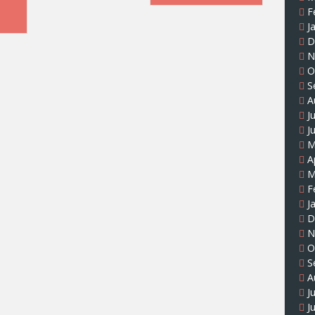
F
J
D
N
O
S
A
J
J
M
A
M
F
J
D
N
O
S
A
J
J