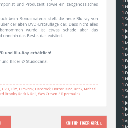
D
onist und Produzent sowie ein zeitgenössisches
N
O
auch beim Bonusmaterial stellt die neue Blu-ray von
S
ber der alten DVD-Erstauflage dar. Dass nicht alles
A
 übernommen wurde ist etwas schade aber das
J
 ohnehin das Beste, das existiert.
J
M
A
D und Blu-Ray erhältlich!
M
F
 und Bilder © Studiocanal.
J
D
N
O
r
,
DVD
,
Film
,
Filmkritik
,
Hardrock
,
Horror
,
Kino
,
Kritik
,
Michael
S
ard Brooks
,
Rock N Roll
,
Wes Craven
permalink
A
J
J
M
A
H
KRITIK: TIGER GIRL
M