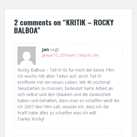
o
s
2 comments on “
KRITIK – ROCKY
t
BALBOA
”
n
a
Jan
sagt:
Januar 12, 2016 um 7:34 p.m. Uhr
v
i
Rocky Balboa – Teil VI ist für mich der beste Film.
Ich wuchs mit allen Teilen auf, doch Teil VI
g
eröffnete mir ein neues Leben. Mit 40 nochmal
Neustarten zu müssen, bedeutet harte Arbeit an
a
sich selbst und den Glauben und die Gewissheit
haben und behalten, dass man es schaffen wird! Als
t
ich 2007 den Film sah, wusste ich, dass ich die
Kraft habe alles zu schaffen was ich will!
i
Danke Rocky!
o