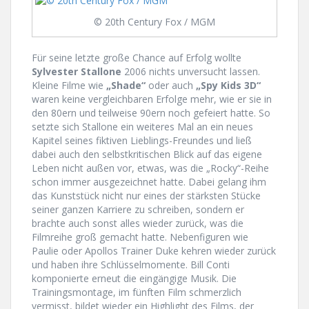
© 20th Century Fox / MGM
Für seine letzte große Chance auf Erfolg wollte
Sylvester Stallone
2006 nichts unversucht lassen.
Kleine Filme wie
„Shade“
oder auch
„Spy Kids 3D“
waren keine vergleichbaren Erfolge mehr, wie er sie in
den 80ern und teilweise 90ern noch gefeiert hatte. So
setzte sich Stallone ein weiteres Mal an ein neues
Kapitel seines fiktiven Lieblings-Freundes und ließ
dabei auch den selbstkritischen Blick auf das eigene
Leben nicht außen vor, etwas, was die „Rocky“-Reihe
schon immer ausgezeichnet hatte. Dabei gelang ihm
das Kunststück nicht nur eines der stärksten Stücke
seiner ganzen Karriere zu schreiben, sondern er
brachte auch sonst alles wieder zurück, was die
Filmreihe groß gemacht hatte. Nebenfiguren wie
Paulie oder Apollos Trainer Duke kehren wieder zurück
und haben ihre Schlüsselmomente. Bill Conti
komponierte erneut die eingängige Musik. Die
Trainingsmontage, im fünften Film schmerzlich
vermisst, bildet wieder ein Highlight des Films, der