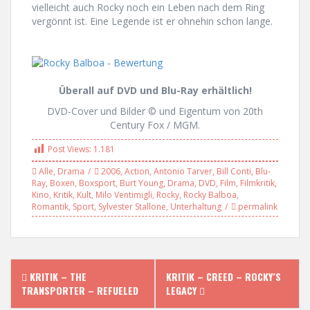
vielleicht auch Rocky noch ein Leben nach dem Ring
vergönnt ist. Eine Legende ist er ohnehin schon lange.
Überall auf DVD und Blu-Ray erhältlich!
DVD-Cover und Bilder © und Eigentum von 20th
Century Fox / MGM.
Post Views:
1.181
Alle
,
Drama
2006
,
Action
,
Antonio Tarver
,
Bill Conti
,
Blu-
Ray
,
Boxen
,
Boxsport
,
Burt Young
,
Drama
,
DVD
,
Film
,
Filmkritik
,
Kino
,
Kritik
,
Kult
,
Milo Ventimigli
,
Rocky
,
Rocky Balboa
,
Romantik
,
Sport
,
Sylvester Stallone
,
Unterhaltung
permalink
P
KRITIK – THE
KRITIK – CREED – ROCKY´S
TRANSPORTER – REFUELED
LEGACY