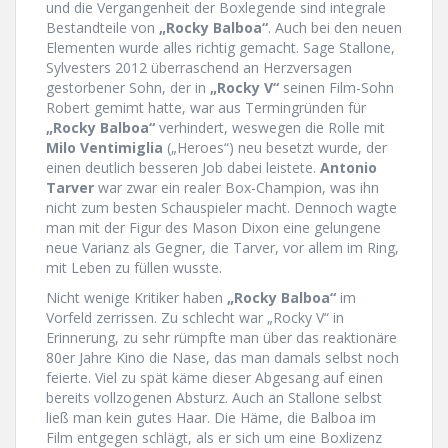
und die Vergangenheit der Boxlegende sind integrale
Bestandteile von
„Rocky Balboa“
. Auch bei den neuen
Elementen wurde alles richtig gemacht. Sage Stallone,
Sylvesters 2012 überraschend an Herzversagen
gestorbener Sohn, der in
„Rocky V“
seinen Film-Sohn
Robert gemimt hatte, war aus Termingründen für
„Rocky Balboa“
verhindert, weswegen die Rolle mit
Milo Ventimiglia
(„Heroes“) neu besetzt wurde, der
einen deutlich besseren Job dabei leistete.
Antonio
Tarver
war zwar ein realer Box-Champion, was ihn
nicht zum besten Schauspieler macht. Dennoch wagte
man mit der Figur des Mason Dixon eine gelungene
neue Varianz als Gegner, die Tarver, vor allem im Ring,
mit Leben zu füllen wusste.
Nicht wenige Kritiker haben
„Rocky Balboa“
im
Vorfeld zerrissen. Zu schlecht war „Rocky V“ in
Erinnerung, zu sehr rümpfte man über das reaktionäre
80er Jahre Kino die Nase, das man damals selbst noch
feierte. Viel zu spät käme dieser Abgesang auf einen
bereits vollzogenen Absturz. Auch an Stallone selbst
ließ man kein gutes Haar. Die Häme, die Balboa im
Film entgegen schlägt, als er sich um eine Boxlizenz