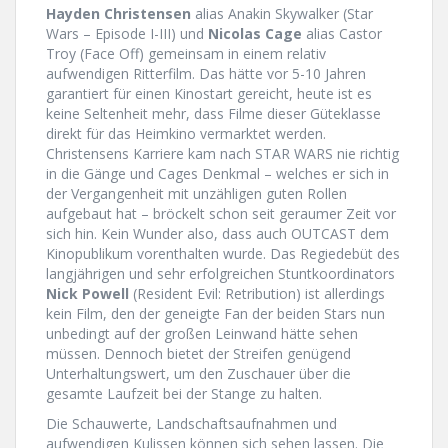
Hayden Christensen
alias Anakin Skywalker (Star
Wars – Episode I-III) und
Nicolas Cage
alias Castor
Troy (Face Off) gemeinsam in einem relativ
aufwendigen Ritterfilm. Das hätte vor 5-10 Jahren
garantiert für einen Kinostart gereicht, heute ist es
keine Seltenheit mehr, dass Filme dieser Güteklasse
direkt für das Heimkino vermarktet werden.
Christensens Karriere kam nach STAR WARS nie richtig
in die Gänge und Cages Denkmal – welches er sich in
der Vergangenheit mit unzähligen guten Rollen
aufgebaut hat – bröckelt schon seit geraumer Zeit vor
sich hin. Kein Wunder also, dass auch OUTCAST dem
Kinopublikum vorenthalten wurde. Das Regiedebüt des
langjährigen und sehr erfolgreichen Stuntkoordinators
Nick Powell
(Resident Evil: Retribution) ist allerdings
kein Film, den der geneigte Fan der beiden Stars nun
unbedingt auf der großen Leinwand hätte sehen
müssen. Dennoch bietet der Streifen genügend
Unterhaltungswert, um den Zuschauer über die
gesamte Laufzeit bei der Stange zu halten.
Die Schauwerte, Landschaftsaufnahmen und
aufwendigen Kulissen können sich sehen lassen. Die