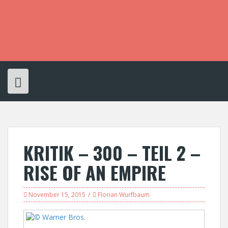
S
k
i
p
t
o
c
o
n
t
e
n
t
KRITIK – 300 – TEIL 2 –
RISE OF AN EMPIRE
November 15, 2015
Florian Wurfbaum