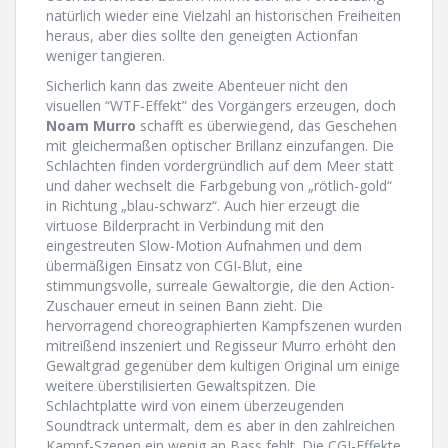
natürlich wieder eine Vielzahl an historischen Freiheiten
heraus, aber dies sollte den geneigten Actionfan
weniger tangieren.
Sicherlich kann das zweite Abenteuer nicht den
visuellen “WTF-Effekt” des Vorgängers erzeugen, doch
Noam Murro
schafft es überwiegend, das Geschehen
mit gleichermaßen optischer Brillanz einzufangen. Die
Schlachten finden vordergründlich auf dem Meer statt
und daher wechselt die Farbgebung von „rötlich-gold“
in Richtung „blau-schwarz“. Auch hier erzeugt die
virtuose Bilderpracht in Verbindung mit den
eingestreuten Slow-Motion Aufnahmen und dem
übermäßigen Einsatz von CGI-Blut, eine
stimmungsvolle, surreale Gewaltorgie, die den Action-
Zuschauer erneut in seinen Bann zieht. Die
hervorragend choreographierten Kampfszenen wurden
mitreißend inszeniert und Regisseur Murro erhöht den
Gewaltgrad gegenüber dem kultigen Original um einige
weitere überstilisierten Gewaltspitzen. Die
Schlachtplatte wird von einem überzeugenden
Soundtrack untermalt, dem es aber in den zahlreichen
Kampf-Szenen ein wenig an Bass fehlt. Die CGI-Effekte