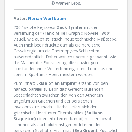
© Warner Bros.
Autor:
Florian Wurfbaum
2007 setzte Regisseur
Zack Synder
mit der
Verfilmung der
Frank Miller
Graphic Novelle
„300“
visuell, wie auch stilistisch, neue technische Maßstäbe.
Auch mich beeindruckte damals die heroische
Gewaltorgie um die Thermopylen-Schlachten
außerordentlich. Daher war ich überaus gespannt, wie
die Macher der Fortsetzung, die schwierigen
Umständen einer Weiterführung, ohne Leonidas und
seinem Spartaner-Heer, meistern würden.
Zum Inhalt:
„Rise of an Empire“
erzählt von den
nahezu parallel zu Leonidas‘ Gefecht laufenden
Seeschlachten zwischen den von den Athenern
angeführten Griechen und der persischen
Invasionsstreitmacht. Hierbei liefert sich der
griechische Heerführer Themistokles
(Sullivan
Stapleton)
einen erbitterten Kampf, mit der sowohl
schönen als auch blutrünstigen Anführerin der
persischen Seeflotte Artemisia
(Eva Green)
. Zusätzlich