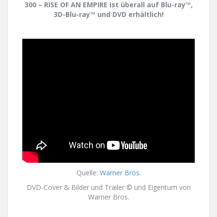
300 – RISE OF AN EMPIRE ist überall auf Blu-ray™,
3D-Blu-ray™ und DVD erhältlich!
Quelle:
Warner Bros.
DVD-Cover & Bilder und Trailer © und Eigentum von
Warner Bros.