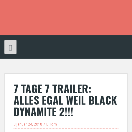
S
k
i
p
t
o
c
o
n
t
e
n
t
7 TAGE 7 TRAILER:
ALLES EGAL WEIL BLACK
DYNAMITE 2!!!
Januar 24, 2018
Tom