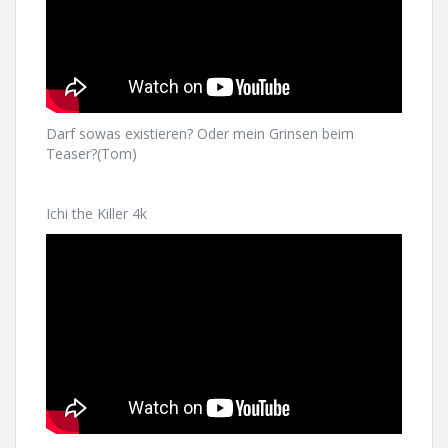
Darf sowas existieren? Oder mein Grinsen beim
Teaser?(Tom)
Ichi the Killer 4k