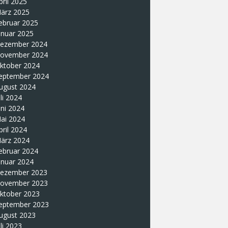
pril 2025
ärz 2025
ebruar 2025
anuar 2025
ezember 2024
ovember 2024
ktober 2024
eptember 2024
ugust 2024
uli 2024
uni 2024
ai 2024
pril 2024
ärz 2024
ebruar 2024
anuar 2024
ezember 2023
ovember 2023
ktober 2023
eptember 2023
ugust 2023
uli 2023