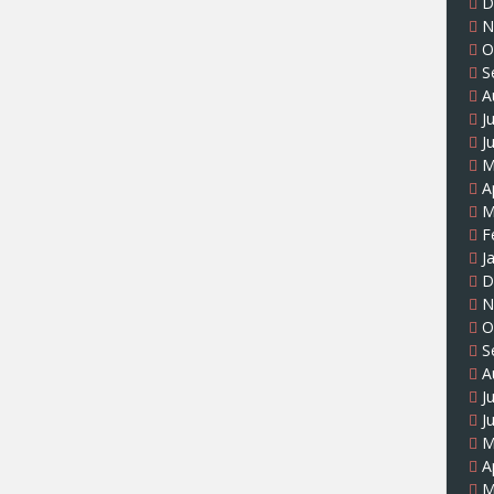
D
N
O
S
A
J
J
M
A
M
F
J
D
N
O
S
A
J
J
M
A
M