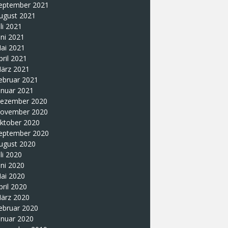
eptember 2021
ugust 2021
uli 2021
uni 2021
ai 2021
pril 2021
ärz 2021
ebruar 2021
anuar 2021
ezember 2020
ovember 2020
ktober 2020
eptember 2020
ugust 2020
uli 2020
uni 2020
ai 2020
pril 2020
ärz 2020
ebruar 2020
anuar 2020