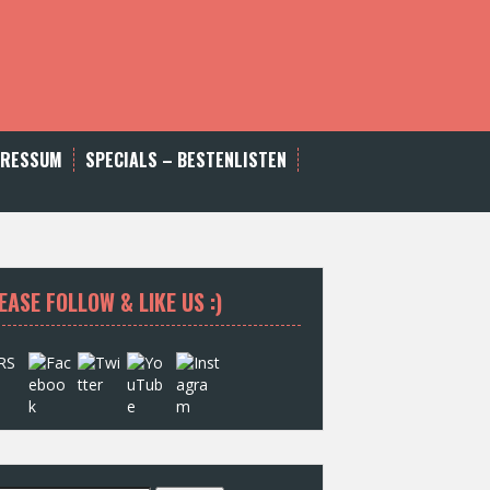
PRESSUM
SPECIALS – BESTENLISTEN
EASE FOLLOW & LIKE US :)