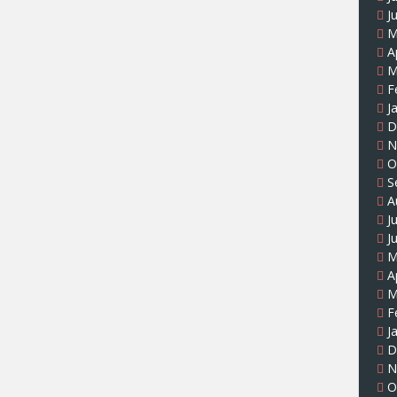
J
M
A
M
F
J
D
N
O
S
A
J
J
M
A
M
F
J
D
N
O