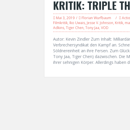
KRITIK: TRIPLE T
Mai 3, 2019
Florian Wurfbaum
Acti
Filmkritik
,
Iko Uwais
,
Jesse V. Johnson
,
Kritik
,
mar
Adkins
,
Tiger Chen
,
Tony Jaa
,
VOD
Autor: Kevin Zindler Zum Inhalt: Milliardä
Verbrechersyndikat den Kampf an. Schnell
Söldnereinheit an ihre Fersen. Zum Glück
Tony Jaa, Tiger Chen) dazwischen. Die Ma
ihrer sehnigen Körper. Allerdings haben d