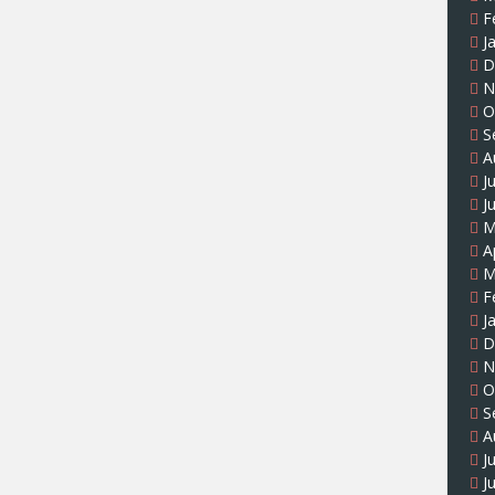
F
J
D
N
O
S
A
J
J
M
A
M
F
J
D
N
O
S
A
J
J