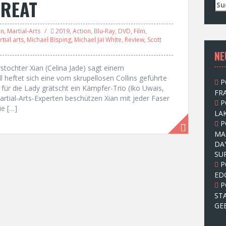
HREAT
S
u
c
on
,
Martial-Arts
2019
,
Action
,
Blu-Ray
,
DVD
,
Film
,
h
tial arts
,
Michael Bisping
,
Michael Jai White
,
Review
,
Scott
e
NE
n
n
rstochter Xian (Celina Jade) sagt einem
a
 heftet sich eine vom skrupellosen Collins geführte
P
c
 für die Lady grätscht ein Kämpfer-Trio (Iko Uwais,
FRA
h
rtial-Arts-Experten beschützen Xian mit jeder Faser
P
:
ie […]
LAK
P
MA
DA
SU
P
ED
P
ST
GE