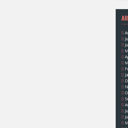
AR
A
J
J
M
A
M
F
J
D
N
O
S
A
J
J
M