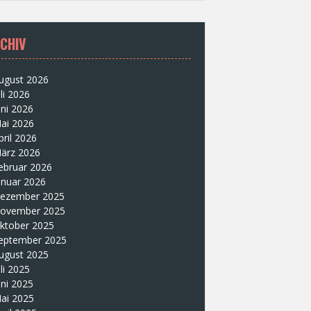
CHIV
ugust 2026
uli 2026
uni 2026
ai 2026
pril 2026
ärz 2026
ebruar 2026
anuar 2026
ezember 2025
ovember 2025
ktober 2025
eptember 2025
ugust 2025
uli 2025
uni 2025
ai 2025