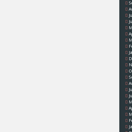
S
A
J
J
M
A
M
F
J
D
N
O
S
A
J
J
M
A
M
F
J