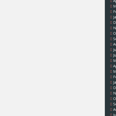
A
M
F
J
D
N
O
S
A
J
J
M
A
M
F
J
D
N
O
S
A
J