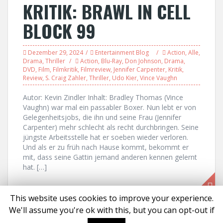
KRITIK: BRAWL IN CELL
BLOCK 99
Dezember 29, 2024
Entertainment Blog
Action
,
Alle
,
Drama
,
Thriller
Action
,
Blu-Ray
,
Don Johnson
,
Drama
,
DVD
,
Film
,
Filmkritik
,
Filmreview
,
Jennifer Carpenter
,
Kritik
,
Review
,
S. Craig Zahler
,
Thriller
,
Udo Kier
,
Vince Vaughn
Autor: Kevin Zindler Inhalt: Bradley Thomas (Vince
Vaughn) war mal ein passabler Boxer. Nun lebt er von
Gelegenheitsjobs, die ihn und seine Frau (Jennifer
Carpenter) mehr schlecht als recht durchbringen. Seine
jüngste Arbeitsstelle hat er soeben wieder verloren.
Und als er zu früh nach Hause kommt, bekommt er
mit, dass seine Gattin jemand anderen kennen gelernt
hat. […]
This website uses cookies to improve your experience.
We'll assume you're ok with this, but you can opt-out if
Proudly powered by WordPress
|
Theme:
Solon
by aThemes